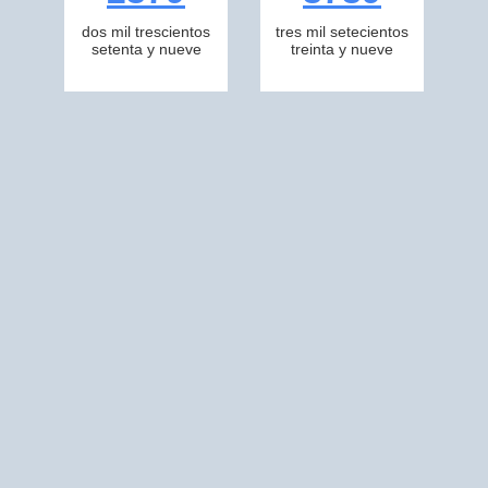
dos mil trescientos
tres mil setecientos
setenta y nueve
treinta y nueve