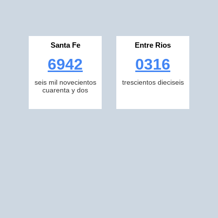
Santa Fe
Entre Rios
6942
0316
seis mil novecientos
trescientos dieciseis
cuarenta y dos