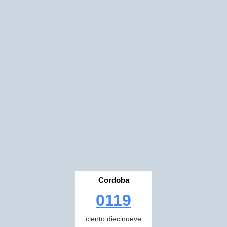
Cordoba
0119
ciento diecinueve