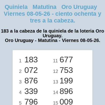
Quiniela Matutina Oro Uruguay
Viernes 08-05-26 - ciento ochenta y
tres a la cabeza.
183 a la cabeza de la quiniela de la loteria Oro
Uruguay.
Oro Uruguay - Matutina - Viernes 08-05-26.
183
677
1
11
072
753
2
12
876
199
3
13
339
896
4
14
796
009
5
15