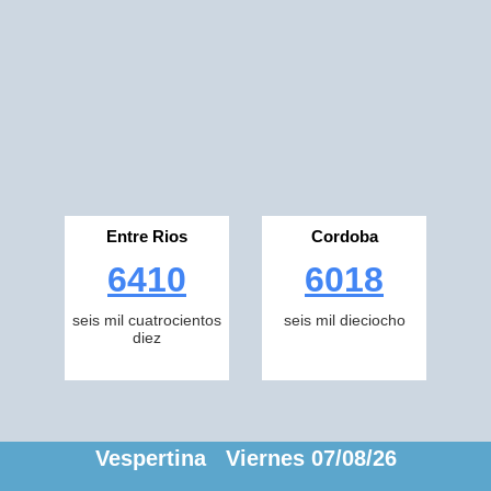
Entre Rios
Cordoba
6410
6018
seis mil cuatrocientos
seis mil dieciocho
diez
Vespertina Viernes 07/08/26