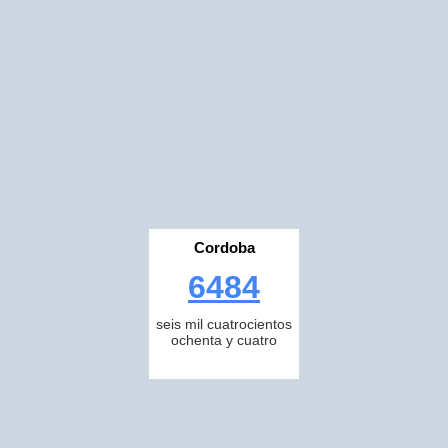
Cordoba
6484
seis mil cuatrocientos
ochenta y cuatro