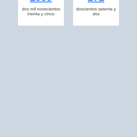
dos mil novecientos
doscientos setenta y
treinta y cinco
dos