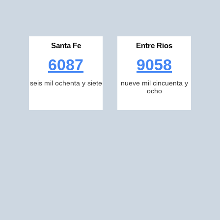
Santa Fe
Entre Rios
6087
9058
seis mil ochenta y siete
nueve mil cincuenta y
ocho