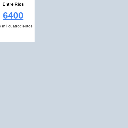
Entre Rios
6400
s mil cuatrocientos