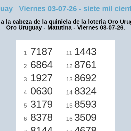
y Viernes 03-07-26 - siete mil ciento
a la cabeza de la quiniela de la loteria Oro Ur
Oro Uruguay - Matutina - Viernes 03-07-26.
7187
1443
1
11
6864
8761
2
12
1927
8692
3
13
0630
8324
4
14
3179
8593
5
15
8378
3509
6
16
8144
4678