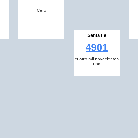
Cero
Santa Fe
4901
cuatro mil novecientos
uno