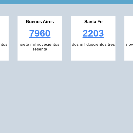
Buenos Aires
Santa Fe
7960
2203
ntos
siete mil novecientos
dos mil doscientos tres
nov
sesenta