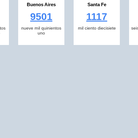
Buenos Aires
Santa Fe
9501
1117
tos
nueve mil quinientos
mil ciento diecisiete
sei
o
uno