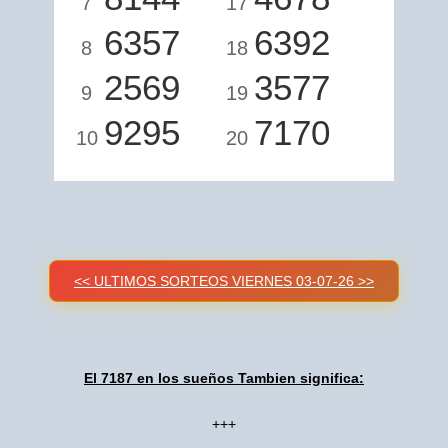
7
17
6357
6392
8
18
2569
3577
9
19
9295
7170
10
20
<< ULTIMOS SORTEOS VIERNES 03-07-26 >>
El 7187 en los sueños Tambien significa:
+++