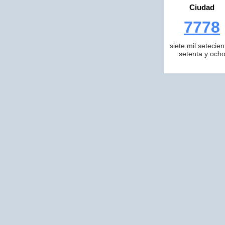
Ciudad
7778
siete mil setecien
setenta y och