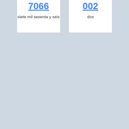
7066
002
siete mil sesenta y seis
dos