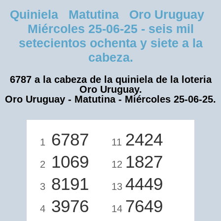
Quiniela Matutina Oro Uruguay
Miércoles 25-06-25 - seis mil
setecientos ochenta y siete a la
cabeza.
6787 a la cabeza de la quiniela de la loteria
Oro Uruguay.
Oro Uruguay - Matutina - Miércoles 25-06-25.
6787
2424
1
11
1069
1827
2
12
8191
4449
3
13
3976
7649
4
14