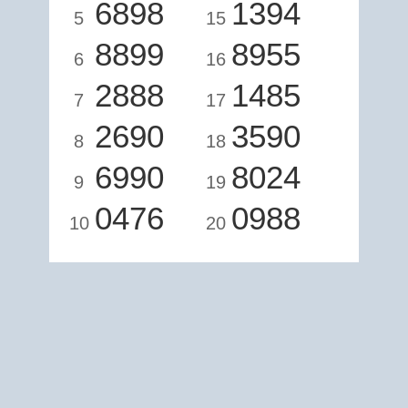
6898
1394
5
15
8899
8955
6
16
2888
1485
7
17
2690
3590
8
18
6990
8024
9
19
0476
0988
10
20