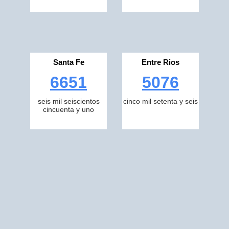
Santa Fe
Entre Rios
6651
5076
seis mil seiscientos
cinco mil setenta y seis
cincuenta y uno