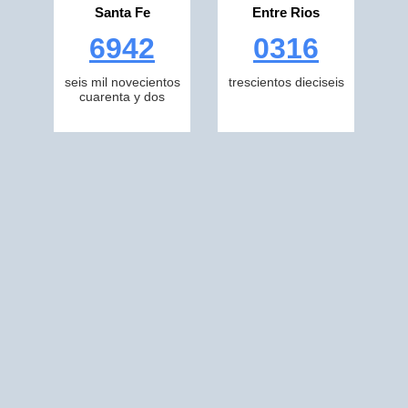
Santa Fe
Entre Rios
6942
0316
seis mil novecientos
trescientos dieciseis
cuarenta y dos