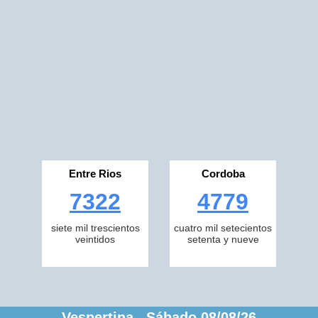
Entre Rios
Cordoba
7322
4779
siete mil trescientos
cuatro mil setecientos
veintidos
setenta y nueve
Vespertina Sábado 08/08/26