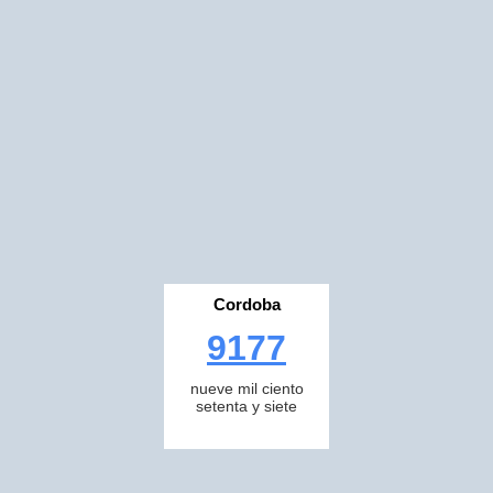
Cordoba
9177
nueve mil ciento
setenta y siete