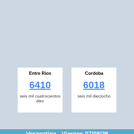
Entre Rios
Cordoba
6410
6018
seis mil cuatrocientos
seis mil dieciocho
diez
Vespertina Viernes 07/08/26