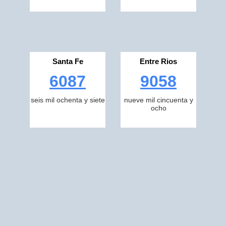
Santa Fe
Entre Rios
6087
9058
seis mil ochenta y siete
nueve mil cincuenta y
ocho