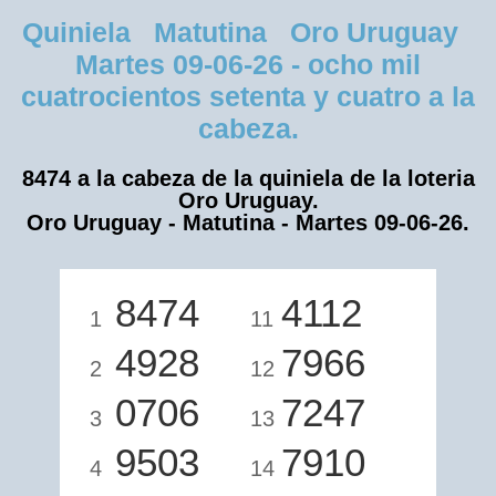
Quiniela Matutina Oro Uruguay
Martes 09-06-26 - ocho mil
cuatrocientos setenta y cuatro a la
cabeza.
8474 a la cabeza de la quiniela de la loteria
Oro Uruguay.
Oro Uruguay - Matutina - Martes 09-06-26.
8474
4112
1
11
4928
7966
2
12
0706
7247
3
13
9503
7910
4
14