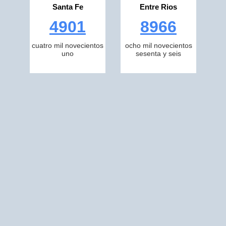
Santa Fe
Entre Rios
4901
8966
cuatro mil novecientos
ocho mil novecientos
uno
sesenta y seis