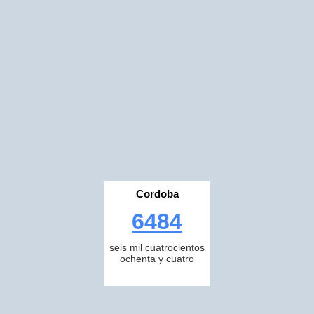
Cordoba
6484
seis mil cuatrocientos
ochenta y cuatro