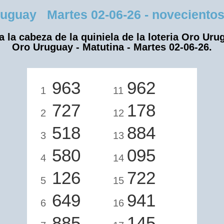
guay Martes 02-06-26 - novecientos s
a la cabeza de la quiniela de la loteria Oro Uru
Oro Uruguay - Matutina - Martes 02-06-26.
963
962
1
11
727
178
2
12
518
884
3
13
580
095
4
14
126
722
5
15
649
941
6
16
885
145