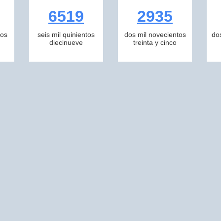
6519
2935
tos
seis mil quinientos
dos mil novecientos
do
diecinueve
treinta y cinco