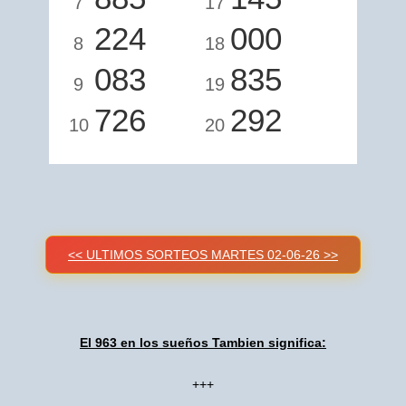
7
17
224
000
8
18
083
835
9
19
726
292
10
20
<< ULTIMOS SORTEOS MARTES 02-06-26 >>
El 963 en los sueños Tambien significa:
+++