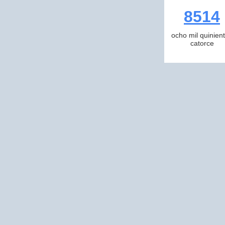
8514
ocho mil quinien
catorce