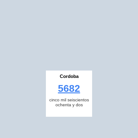
Cordoba
5682
cinco mil seiscientos
ochenta y dos