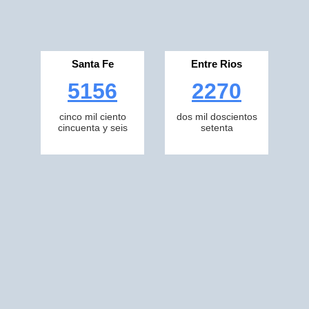
Santa Fe
Entre Rios
5156
2270
cinco mil ciento
dos mil doscientos
cincuenta y seis
setenta