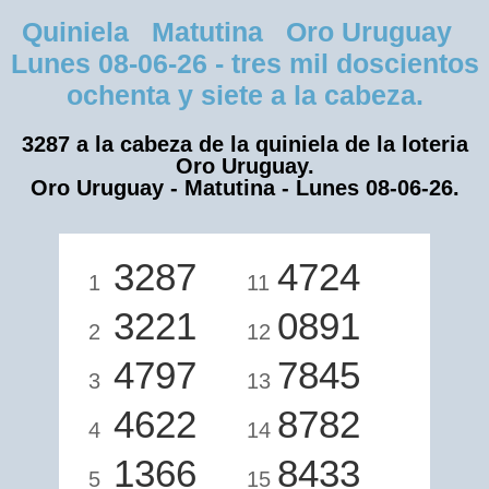
Quiniela Matutina Oro Uruguay
Lunes 08-06-26 - tres mil doscientos
ochenta y siete a la cabeza.
3287 a la cabeza de la quiniela de la loteria
Oro Uruguay.
Oro Uruguay - Matutina - Lunes 08-06-26.
3287
4724
1
11
3221
0891
2
12
4797
7845
3
13
4622
8782
4
14
1366
8433
5
15