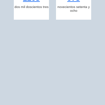
dos mil doscientos tres
novecientos setenta y
ocho