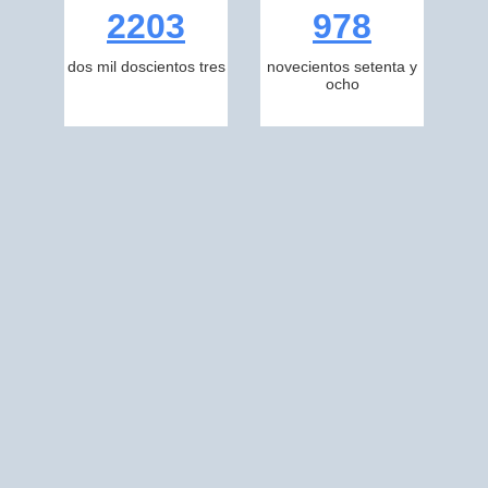
2203
978
dos mil doscientos tres
novecientos setenta y
ocho