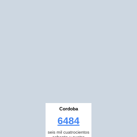
Cordoba
6484
seis mil cuatrocientos