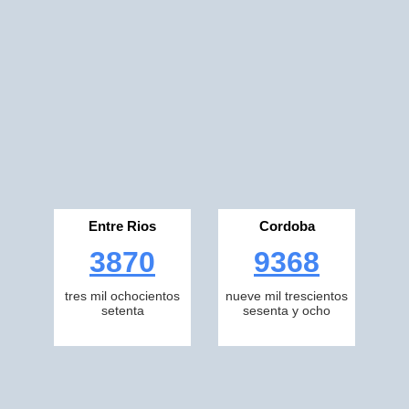
Entre Rios
Cordoba
3870
9368
tres mil ochocientos
nueve mil trescientos
setenta
sesenta y ocho