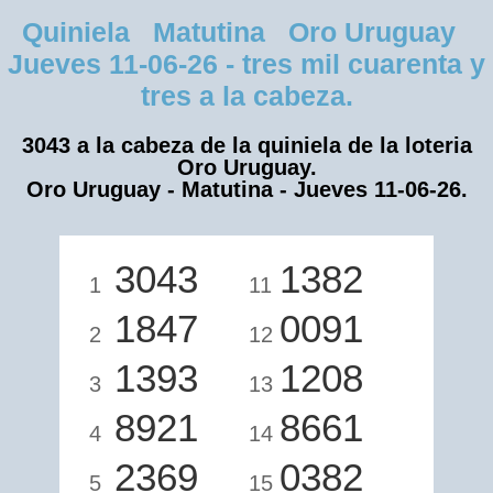
Quiniela Matutina Oro Uruguay
Jueves 11-06-26 - tres mil cuarenta y
tres a la cabeza.
3043 a la cabeza de la quiniela de la loteria
Oro Uruguay.
Oro Uruguay - Matutina - Jueves 11-06-26.
3043
1382
1
11
1847
0091
2
12
1393
1208
3
13
8921
8661
4
14
2369
0382
5
15