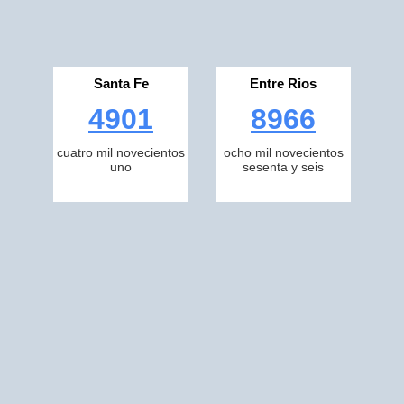
Santa Fe
Entre Rios
4901
8966
cuatro mil novecientos
ocho mil novecientos
uno
sesenta y seis