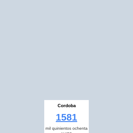
Cordoba
1581
mil quinientos ochenta