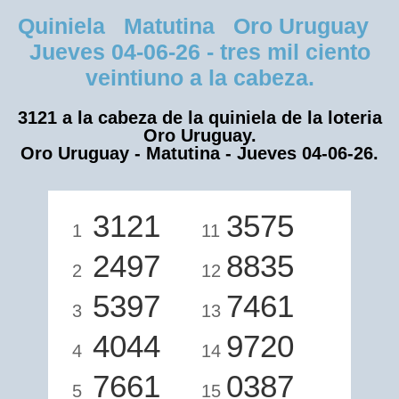
Quiniela Matutina Oro Uruguay
Jueves 04-06-26 - tres mil ciento
veintiuno a la cabeza.
3121 a la cabeza de la quiniela de la loteria
Oro Uruguay.
Oro Uruguay - Matutina - Jueves 04-06-26.
3121
3575
1
11
2497
8835
2
12
5397
7461
3
13
4044
9720
4
14
7661
0387
5
15