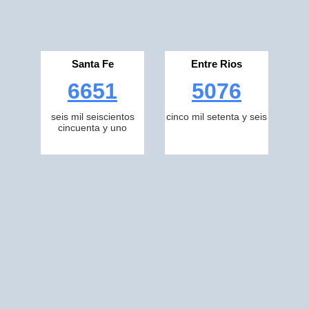
Santa Fe
Entre Rios
6651
5076
seis mil seiscientos
cinco mil setenta y seis
cincuenta y uno