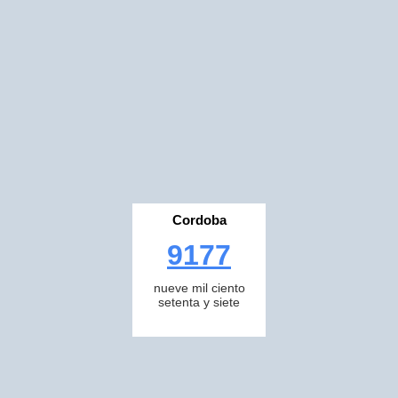
Cordoba
9177
nueve mil ciento
setenta y siete