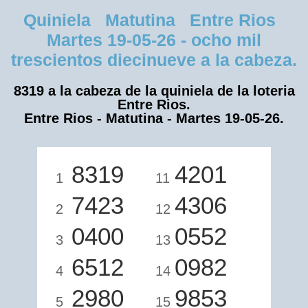
Quiniela Matutina Entre Rios
Martes 19-05-26 - ocho mil
trescientos diecinueve a la cabeza.
8319 a la cabeza de la quiniela de la loteria
Entre Rios.
Entre Rios - Matutina - Martes 19-05-26.
8319
4201
1
11
7423
4306
2
12
0400
0552
3
13
6512
0982
4
14
2980
9853
5
15