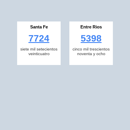
Santa Fe
Entre Rios
7724
5398
siete mil setecientos
cinco mil trescientos
veinticuatro
noventa y ocho