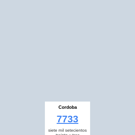
Cordoba
7733
siete mil setecientos