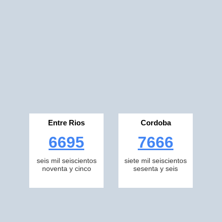
Entre Rios
Cordoba
6695
7666
seis mil seiscientos
siete mil seiscientos
noventa y cinco
sesenta y seis