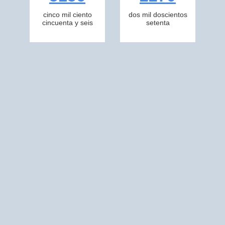
cinco mil ciento
dos mil doscientos
cincuenta y seis
setenta