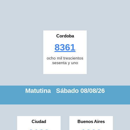
Cordoba
8361
ocho mil trescientos
sesenta y uno
Matutina Sábado 08/08/26
Ciudad
Buenos Aires