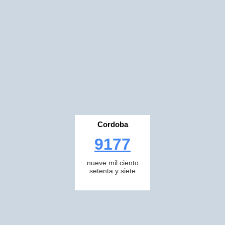
Cordoba
9177
nueve mil ciento
setenta y siete