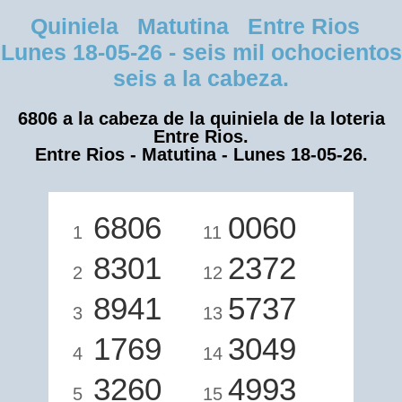
Quiniela Matutina Entre Rios
Lunes 18-05-26 - seis mil ochocientos
seis a la cabeza.
6806 a la cabeza de la quiniela de la loteria
Entre Rios.
Entre Rios - Matutina - Lunes 18-05-26.
6806
0060
1
11
8301
2372
2
12
8941
5737
3
13
1769
3049
4
14
3260
4993
5
15