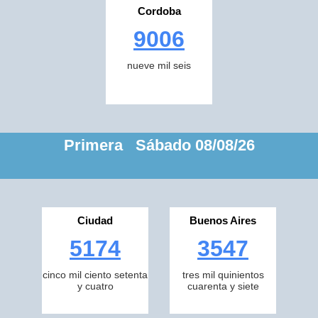
Cordoba
9006
nueve mil seis
Primera Sábado 08/08/26
Ciudad
Buenos Aires
5174
3547
cinco mil ciento setenta
tres mil quinientos
y cuatro
cuarenta y siete