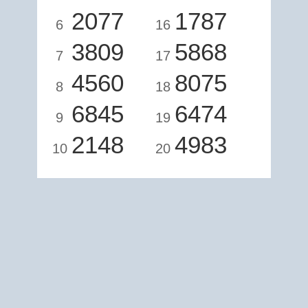
2077
1787
6
16
3809
5868
7
17
4560
8075
8
18
6845
6474
9
19
2148
4983
10
20