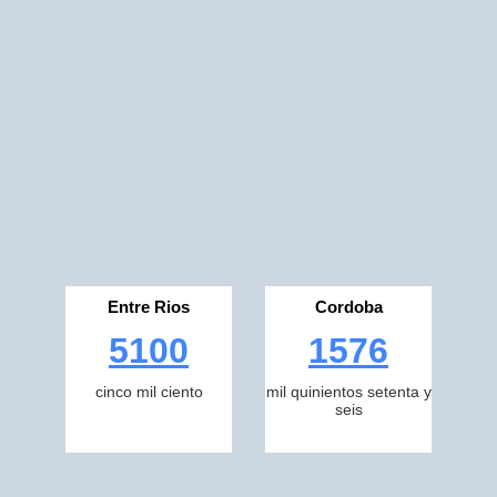
Entre Rios
Cordoba
5100
1576
cinco mil ciento
mil quinientos setenta y
seis