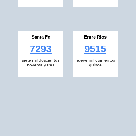
Santa Fe
Entre Rios
7293
9515
siete mil doscientos
nueve mil quinientos
noventa y tres
quince