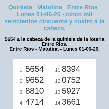
Quiniela Matutina Entre Rios
Lunes 01-06-26 - cinco mil
seiscientos cincuenta y cuatro a la
cabeza.
5654 a la cabeza de la quiniela de la loteria
Entre Rios.
Entre Rios - Matutina - Lunes 01-06-26.
5654
8394
1
11
9652
0752
2
12
8810
5927
3
13
4714
3661
4
14