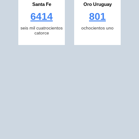
Santa Fe
Oro Uruguay
6414
801
seis mil cuatrocientos
ochocientos uno
catorce