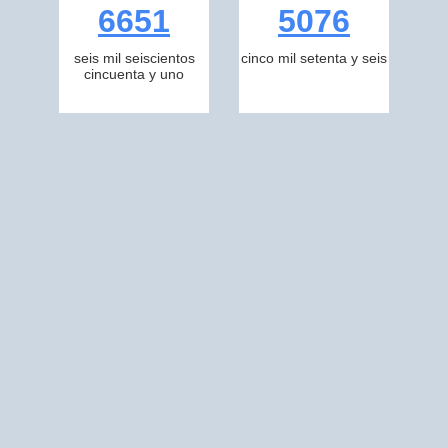
6651
5076
seis mil seiscientos
cinco mil setenta y seis
cincuenta y uno