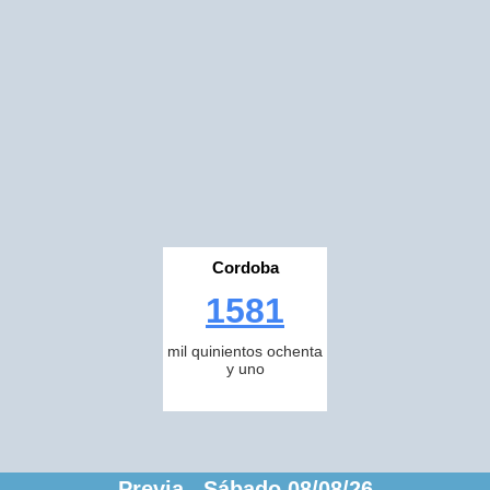
Cordoba
1581
mil quinientos ochenta
y uno
Previa Sábado 08/08/26