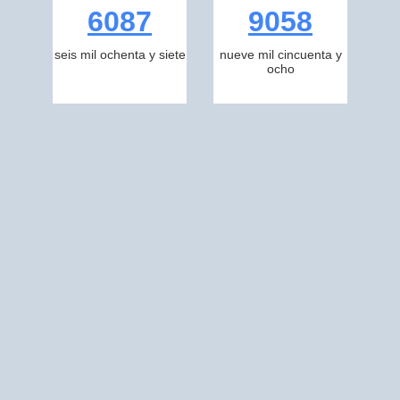
6087
9058
seis mil ochenta y siete
nueve mil cincuenta y
ocho