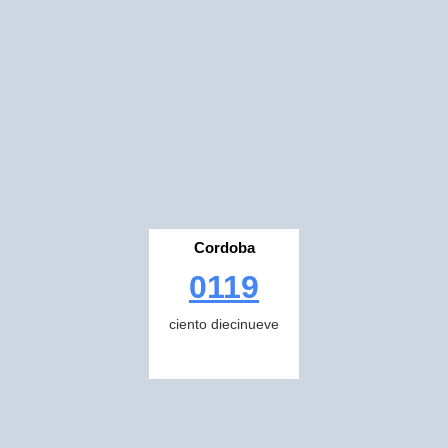
Cordoba
0119
ciento diecinueve