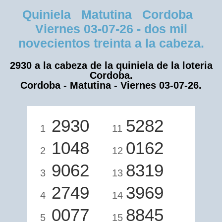
Quiniela Matutina Cordoba
Viernes 03-07-26 - dos mil
novecientos treinta a la cabeza.
2930 a la cabeza de la quiniela de la loteria
Cordoba.
Cordoba - Matutina - Viernes 03-07-26.
2930
5282
1
11
1048
0162
2
12
9062
8319
3
13
2749
3969
4
14
0077
8845
5
15