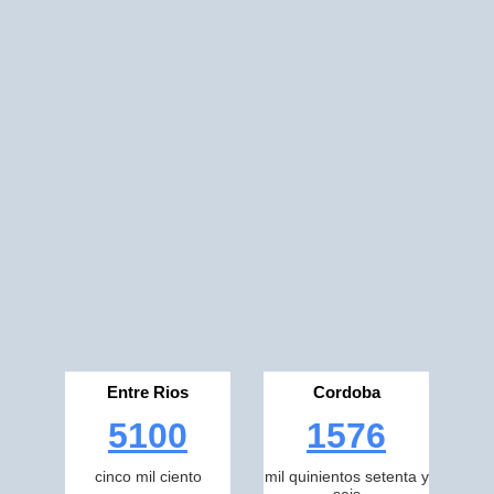
Entre Rios
Cordoba
5100
1576
cinco mil ciento
mil quinientos setenta y