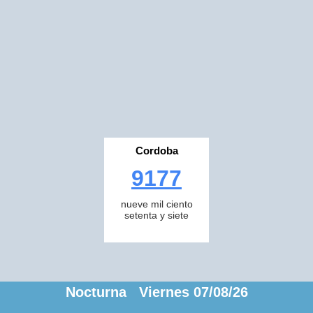
Cordoba
9177
nueve mil ciento
setenta y siete
Nocturna Viernes 07/08/26