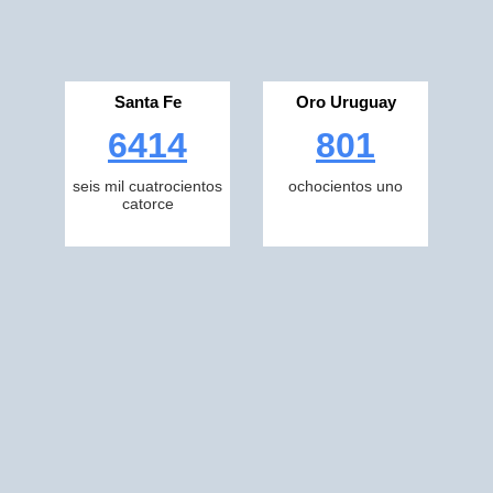
Santa Fe
Oro Uruguay
6414
801
seis mil cuatrocientos
ochocientos uno
catorce