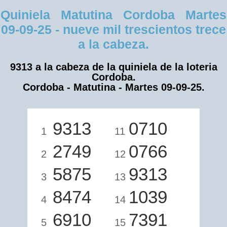
Quiniela Matutina Cordoba Martes
09-09-25 - nueve mil trescientos trece
a la cabeza.
9313 a la cabeza de la quiniela de la loteria
Cordoba.
Cordoba - Matutina - Martes 09-09-25.
9313
0710
1
11
2749
0766
2
12
5875
9313
3
13
8474
1039
4
14
6910
7391
5
15