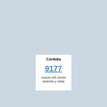
Cordoba
9177
nueve mil ciento
setenta y siete