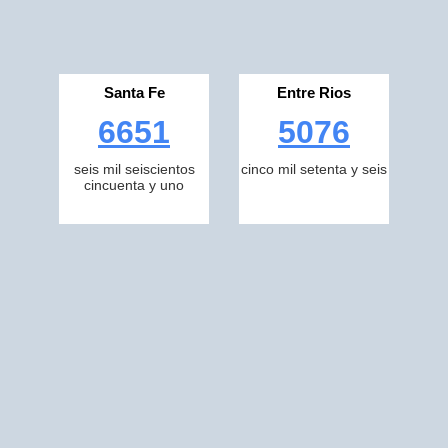
Santa Fe
Entre Rios
6651
5076
seis mil seiscientos
cinco mil setenta y seis
cincuenta y uno