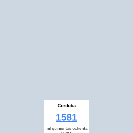
Cordoba
1581
mil quinientos ochenta