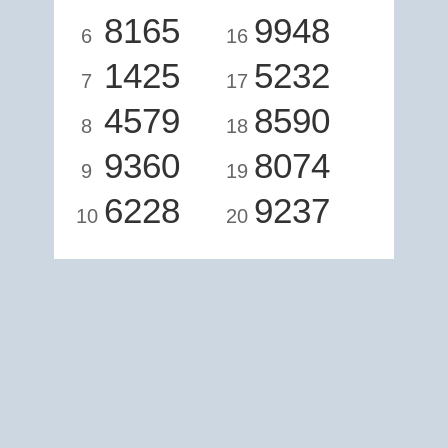
8165
9948
6
16
1425
5232
7
17
4579
8590
8
18
9360
8074
9
19
6228
9237
10
20