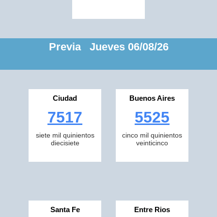
Previa Jueves 06/08/26
Ciudad
Buenos Aires
7517
5525
siete mil quinientos
cinco mil quinientos
diecisiete
veinticinco
Santa Fe
Entre Rios