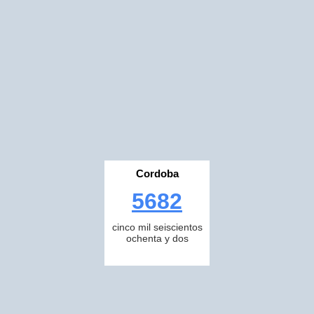
Cordoba
5682
cinco mil seiscientos
ochenta y dos