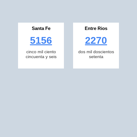
Santa Fe
Entre Rios
5156
2270
cinco mil ciento
dos mil doscientos
cincuenta y seis
setenta