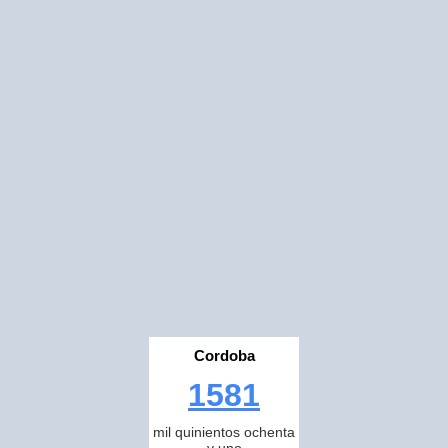
Cordoba
1581
mil quinientos ochenta