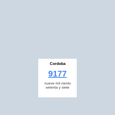
Cordoba
9177
nueve mil ciento
setenta y siete