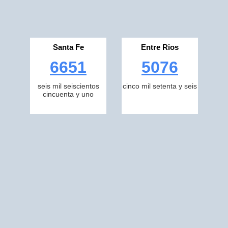
Santa Fe
Entre Rios
6651
5076
seis mil seiscientos
cinco mil setenta y seis
cincuenta y uno