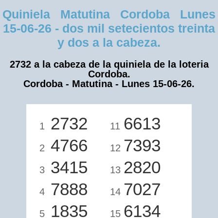
Quiniela Matutina Cordoba Lunes
15-06-26 - dos mil setecientos treinta
y dos a la cabeza.
2732 a la cabeza de la quiniela de la loteria
Cordoba.
Cordoba - Matutina - Lunes 15-06-26.
2732
6613
1
11
4766
7393
2
12
3415
2820
3
13
7888
7027
4
14
1835
6134
5
15