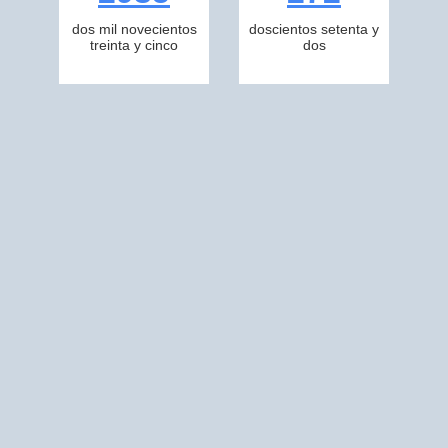
dos mil novecientos
doscientos setenta y
treinta y cinco
dos