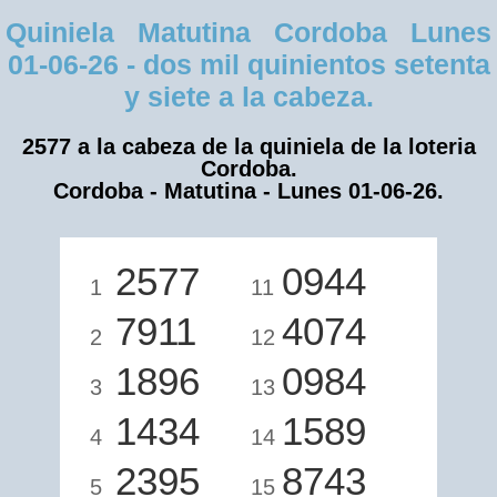
Quiniela Matutina Cordoba Lunes
01-06-26 - dos mil quinientos setenta
y siete a la cabeza.
2577 a la cabeza de la quiniela de la loteria
Cordoba.
Cordoba - Matutina - Lunes 01-06-26.
2577
0944
1
11
7911
4074
2
12
1896
0984
3
13
1434
1589
4
14
2395
8743
5
15