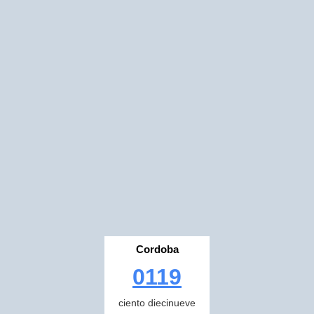
Cordoba
0119
ciento diecinueve