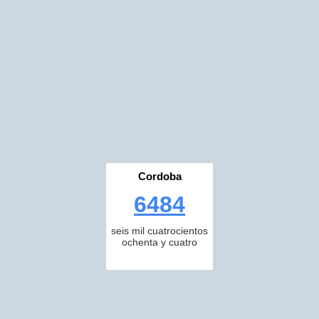
Cordoba
6484
seis mil cuatrocientos
ochenta y cuatro