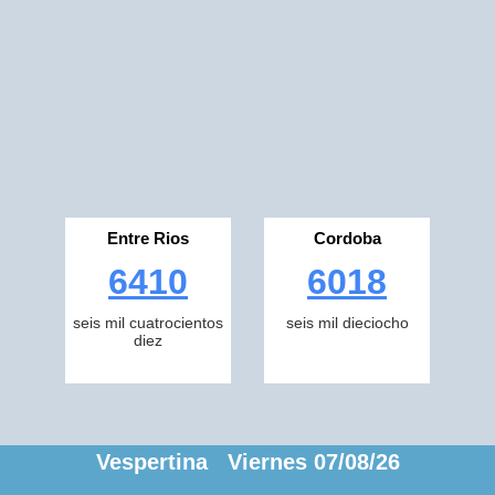
Entre Rios
Cordoba
6410
6018
seis mil cuatrocientos
seis mil dieciocho
diez
Vespertina Viernes 07/08/26