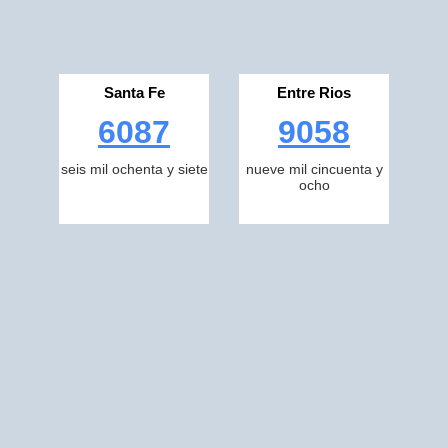
Santa Fe
Entre Rios
6087
9058
seis mil ochenta y siete
nueve mil cincuenta y
ocho