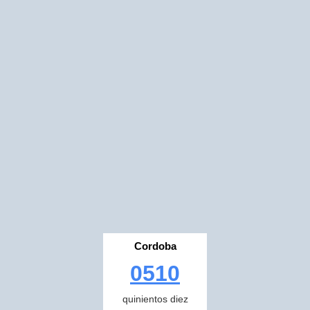
Cordoba
0510
quinientos diez