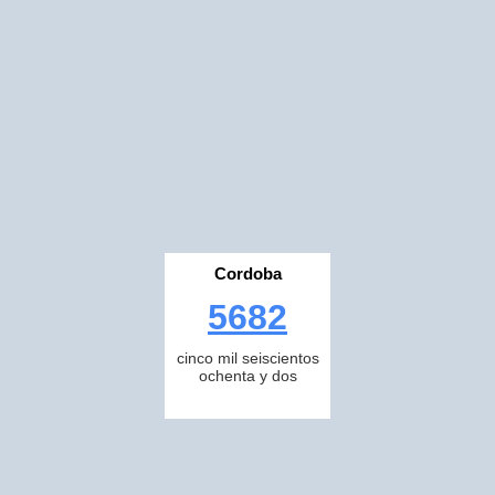
Cordoba
5682
cinco mil seiscientos
ochenta y dos