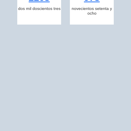
dos mil doscientos tres
novecientos setenta y
ocho