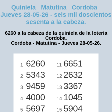
Quiniela Matutina Cordoba
Jueves 28-05-26 - seis mil doscientos
sesenta a la cabeza.
6260 a la cabeza de la quiniela de la loteria
Cordoba.
Cordoba - Matutina - Jueves 28-05-26.
6260
6651
1
11
5343
2632
2
12
9459
3367
3
13
4000
1045
4
14
5697
5904
5
15