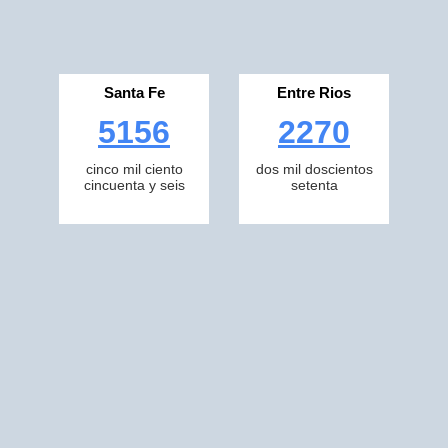
Santa Fe
Entre Rios
5156
2270
cinco mil ciento
dos mil doscientos
cincuenta y seis
setenta