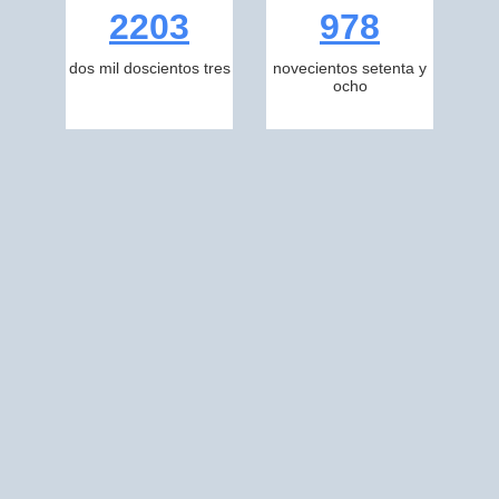
2203
978
dos mil doscientos tres
novecientos setenta y
ocho