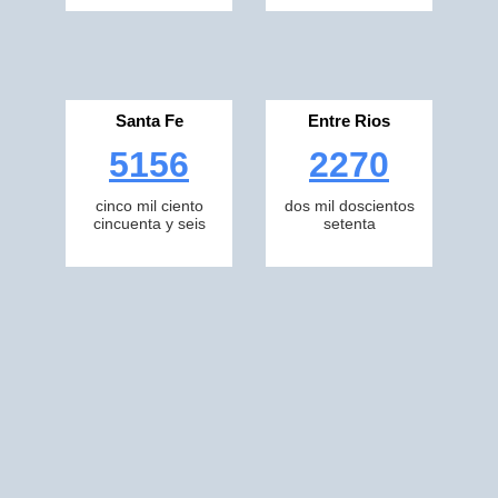
Santa Fe
Entre Rios
5156
2270
cinco mil ciento
dos mil doscientos
cincuenta y seis
setenta