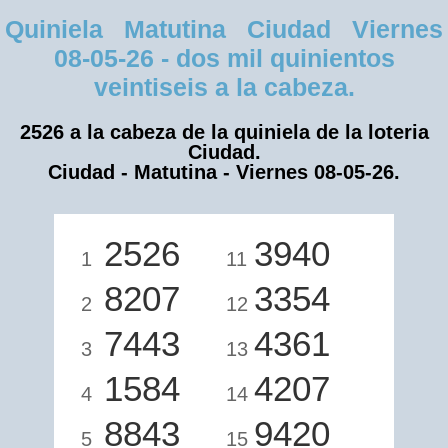
Quiniela Matutina Ciudad Viernes
08-05-26 - dos mil quinientos
veintiseis a la cabeza.
2526 a la cabeza de la quiniela de la loteria
Ciudad.
Ciudad - Matutina - Viernes 08-05-26.
2526
3940
1
11
8207
3354
2
12
7443
4361
3
13
1584
4207
4
14
8843
9420
5
15