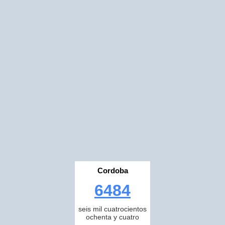
Cordoba
6484
seis mil cuatrocientos
ochenta y cuatro