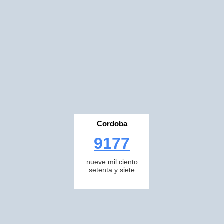
Cordoba
9177
nueve mil ciento
setenta y siete