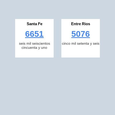
Santa Fe
Entre Rios
6651
5076
seis mil seiscientos
cinco mil setenta y seis
cincuenta y uno