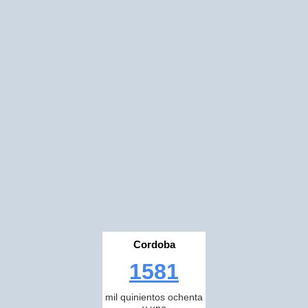
Cordoba
1581
mil quinientos ochenta