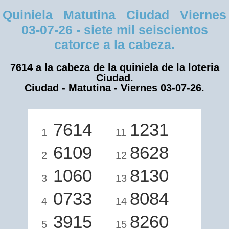
Quiniela Matutina Ciudad Viernes
03-07-26 - siete mil seiscientos
catorce a la cabeza.
7614 a la cabeza de la quiniela de la loteria
Ciudad.
Ciudad - Matutina - Viernes 03-07-26.
7614
1231
1
11
6109
8628
2
12
1060
8130
3
13
0733
8084
4
14
3915
8260
5
15