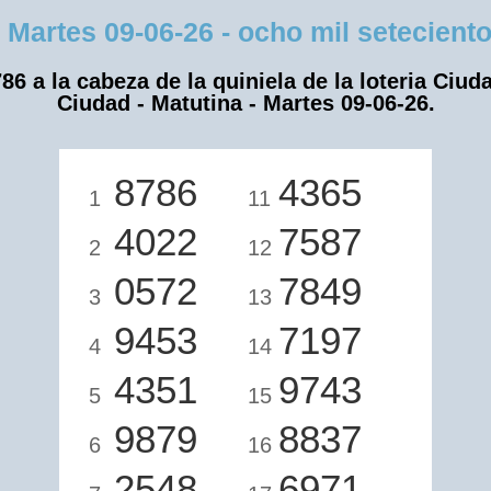
rtes 09-06-26 - ocho mil setecientos
86 a la cabeza de la quiniela de la loteria Ciud
Ciudad - Matutina - Martes 09-06-26.
8786
4365
1
11
4022
7587
2
12
0572
7849
3
13
9453
7197
4
14
4351
9743
5
15
9879
8837
6
16
2548
6971