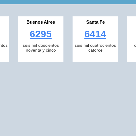
Buenos Aires
Santa Fe
6295
6414
ntos
seis mil doscientos
seis mil cuatrocientos
noventa y cinco
catorce