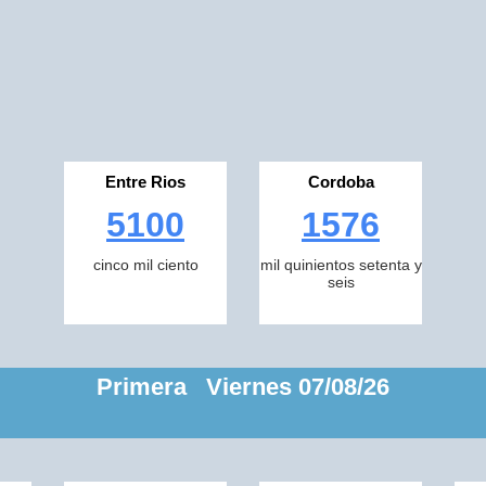
Entre Rios
Cordoba
5100
1576
cinco mil ciento
mil quinientos setenta y
seis
Primera Viernes 07/08/26