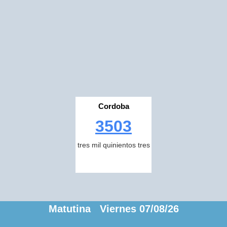
Cordoba
3503
tres mil quinientos tres
Matutina Viernes 07/08/26