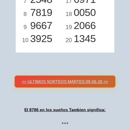
7
17
7819
0050
8
18
9667
2066
9
19
3925
1345
10
20
<< ULTIMOS SORTEOS MARTES 09-06-26 >>
El 8786 en los sueños Tambien significa:
+++