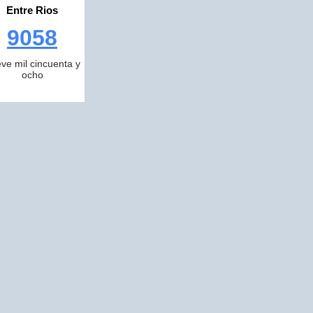
Entre Rios
9058
ve mil cincuenta y
ocho