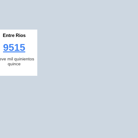
Entre Rios
9515
eve mil quinientos
quince