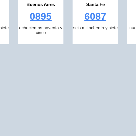
Buenos Aires
Santa Fe
0895
6087
siete
ochocientos noventa y
seis mil ochenta y siete
nue
cinco