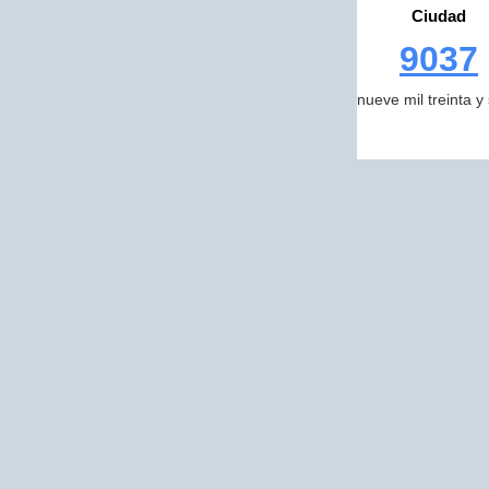
Ciudad
9037
nueve mil treinta y 