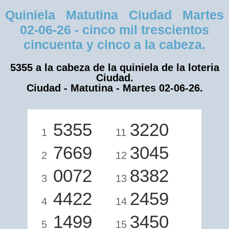
Quiniela Matutina Ciudad Martes
02-06-26 - cinco mil trescientos
cincuenta y cinco a la cabeza.
5355 a la cabeza de la quiniela de la loteria
Ciudad.
Ciudad - Matutina - Martes 02-06-26.
5355
3220
1
11
7669
3045
2
12
0072
8382
3
13
4422
2459
4
14
1499
3450
5
15