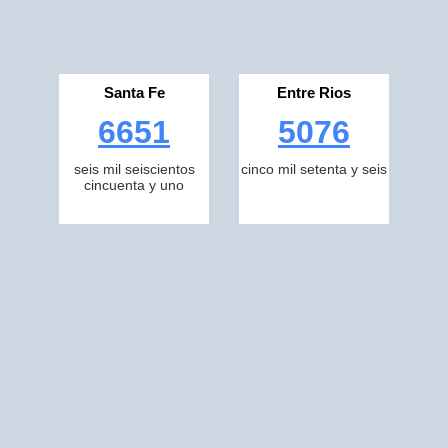
Santa Fe
Entre Rios
6651
5076
seis mil seiscientos
cinco mil setenta y seis
cincuenta y uno