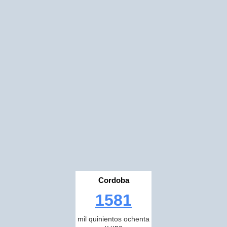
Cordoba
1581
mil quinientos ochenta