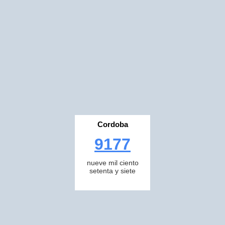
Cordoba
9177
nueve mil ciento
setenta y siete