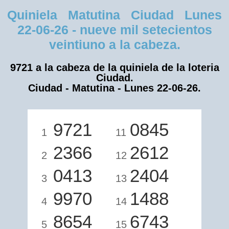
Quiniela Matutina Ciudad Lunes
22-06-26 - nueve mil setecientos
veintiuno a la cabeza.
9721 a la cabeza de la quiniela de la loteria
Ciudad.
Ciudad - Matutina - Lunes 22-06-26.
9721
0845
1
11
2366
2612
2
12
0413
2404
3
13
9970
1488
4
14
8654
6743
5
15