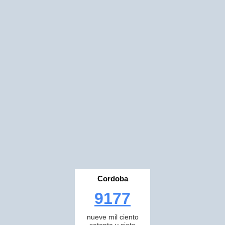
Cordoba
9177
nueve mil ciento