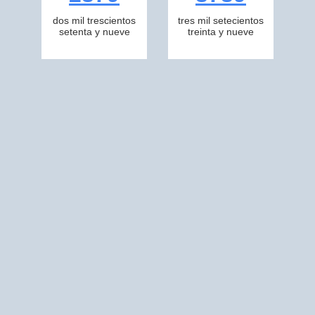
dos mil trescientos
tres mil setecientos
setenta y nueve
treinta y nueve