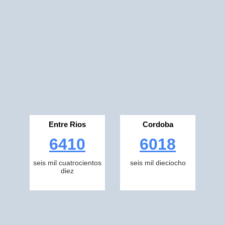
Entre Rios
Cordoba
6410
6018
seis mil cuatrocientos
seis mil dieciocho
diez