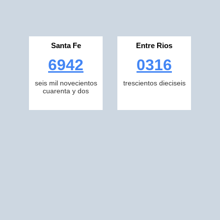
Santa Fe
Entre Rios
6942
0316
seis mil novecientos
trescientos dieciseis
cuarenta y dos