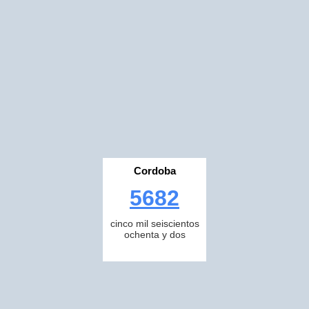
Cordoba
5682
cinco mil seiscientos
ochenta y dos