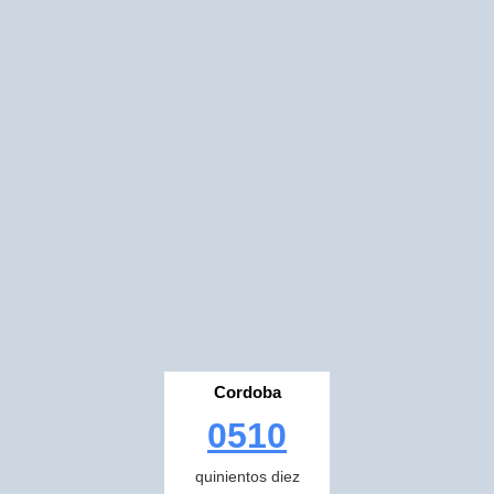
Cordoba
0510
quinientos diez