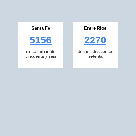
Santa Fe
Entre Rios
5156
2270
cinco mil ciento
dos mil doscientos
cincuenta y seis
setenta