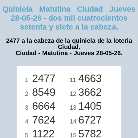
Quiniela Matutina Ciudad Jueves
28-05-26 - dos mil cuatrocientos
setenta y siete a la cabeza.
2477 a la cabeza de la quiniela de la loteria
Ciudad.
Ciudad - Matutina - Jueves 28-05-26.
2477
4663
1
11
8549
3662
2
12
6664
1405
3
13
7624
6727
4
14
1122
5782
5
15