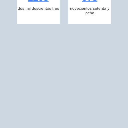
dos mil doscientos tres
novecientos setenta y
ocho