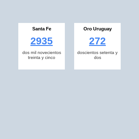
Santa Fe
Oro Uruguay
2935
272
dos mil novecientos
doscientos setenta y
treinta y cinco
dos