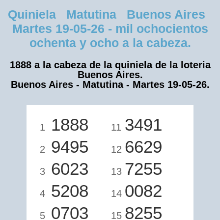
Quiniela Matutina Buenos Aires
Martes 19-05-26 - mil ochocientos
ochenta y ocho a la cabeza.
1888 a la cabeza de la quiniela de la loteria
Buenos Aires.
Buenos Aires - Matutina - Martes 19-05-26.
1888
3491
1
11
9495
6629
2
12
6023
7255
3
13
5208
0082
4
14
0703
8255
5
15