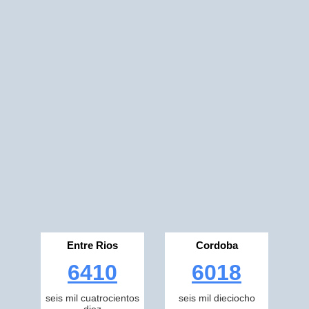
Entre Rios
Cordoba
6410
6018
seis mil cuatrocientos
seis mil dieciocho