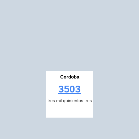
Cordoba
3503
tres mil quinientos tres