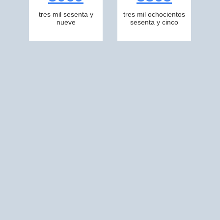
tres mil sesenta y
tres mil ochocientos
nueve
sesenta y cinco