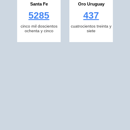
Santa Fe
Oro Uruguay
5285
437
cinco mil doscientos
cuatrocientos treinta y
ochenta y cinco
siete