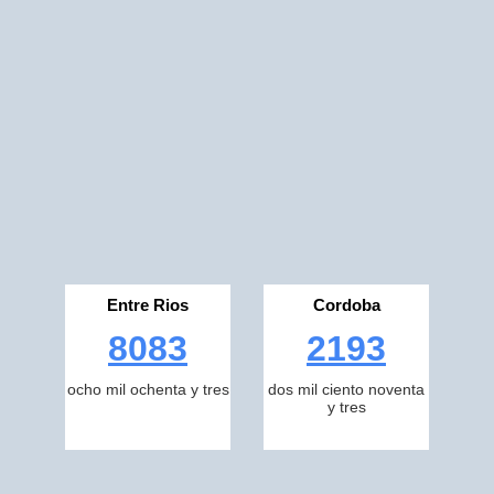
Entre Rios
Cordoba
8083
2193
ocho mil ochenta y tres
dos mil ciento noventa
y tres