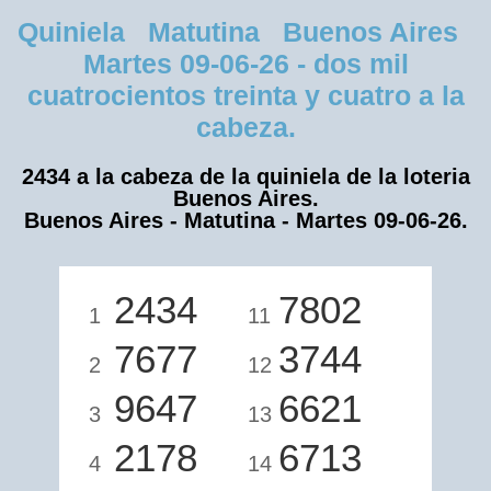
Quiniela Matutina Buenos Aires
Martes 09-06-26 - dos mil
cuatrocientos treinta y cuatro a la
cabeza.
2434 a la cabeza de la quiniela de la loteria
Buenos Aires.
Buenos Aires - Matutina - Martes 09-06-26.
2434
7802
1
11
7677
3744
2
12
9647
6621
3
13
2178
6713
4
14