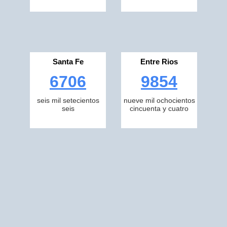
Santa Fe
Entre Rios
6706
9854
seis mil setecientos
nueve mil ochocientos
seis
cincuenta y cuatro