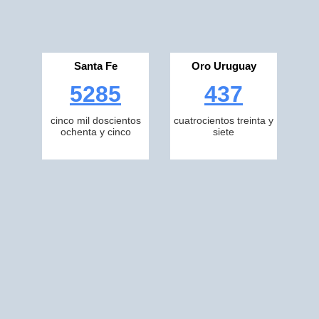
Santa Fe
Oro Uruguay
5285
437
cinco mil doscientos
cuatrocientos treinta y
ochenta y cinco
siete