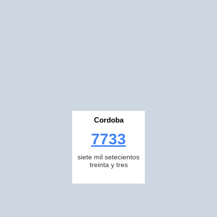
Cordoba
7733
siete mil setecientos
treinta y tres