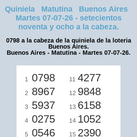
Quiniela Matutina Buenos Aires
Martes 07-07-26 - setecientos
noventa y ocho a la cabeza.
0798 a la cabeza de la quiniela de la loteria
Buenos Aires.
Buenos Aires - Matutina - Martes 07-07-26.
0798
4277
1
11
8967
9848
2
12
5937
6158
3
13
0275
1052
4
14
0546
2390
5
15