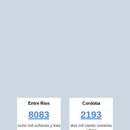
Entre Rios
Cordoba
8083
2193
ocho mil ochenta y tres
dos mil ciento noventa