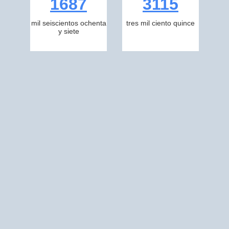
1687
3115
mil seiscientos ochenta
tres mil ciento quince
y siete