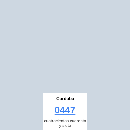
Cordoba
0447
cuatrocientos cuarenta
y siete