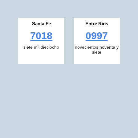
Santa Fe
Entre Rios
7018
0997
siete mil dieciocho
novecientos noventa y
siete