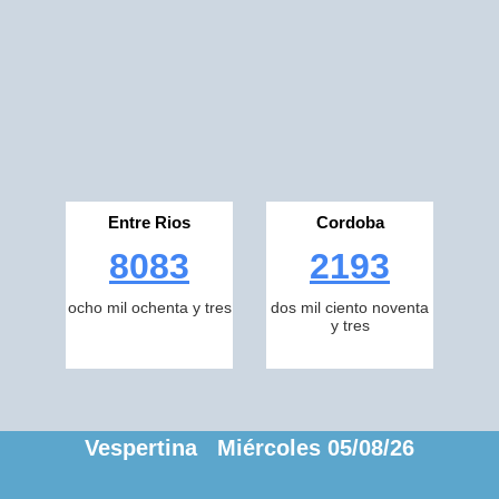
Entre Rios
Cordoba
8083
2193
ocho mil ochenta y tres
dos mil ciento noventa
y tres
Vespertina Miércoles 05/08/26