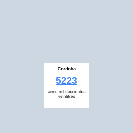
Cordoba
5223
cinco mil doscientos
veintitres