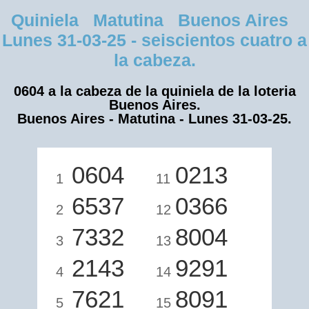
Quiniela Matutina Buenos Aires
Lunes 31-03-25 - seiscientos cuatro a
la cabeza.
0604 a la cabeza de la quiniela de la loteria
Buenos Aires.
Buenos Aires - Matutina - Lunes 31-03-25.
0604
0213
1
11
6537
0366
2
12
7332
8004
3
13
2143
9291
4
14
7621
8091
5
15