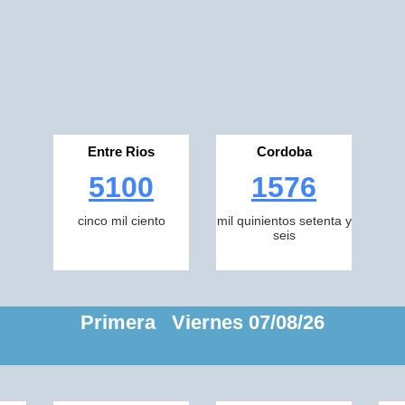
Entre Rios
Cordoba
5100
1576
cinco mil ciento
mil quinientos setenta y
seis
Primera Viernes 07/08/26