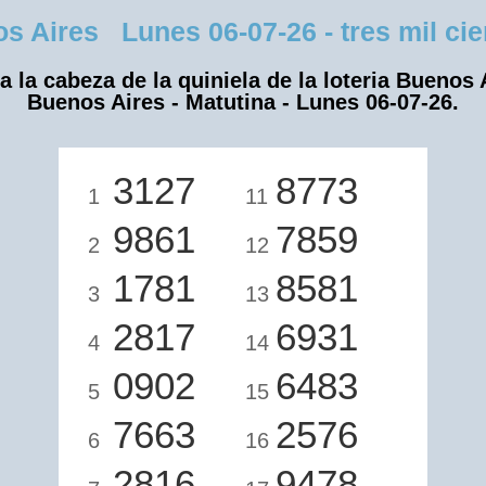
Aires Lunes 06-07-26 - tres mil cient
a la cabeza de la quiniela de la loteria Buenos 
Buenos Aires - Matutina - Lunes 06-07-26.
3127
8773
1
11
9861
7859
2
12
1781
8581
3
13
2817
6931
4
14
0902
6483
5
15
7663
2576
6
16
2816
9478