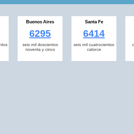
Buenos Aires
Santa Fe
6295
6414
ntos
seis mil doscientos
seis mil cuatrocientos
noventa y cinco
catorce