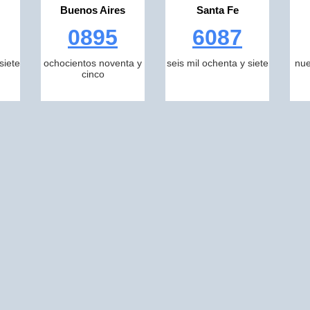
Buenos Aires
Santa Fe
0895
6087
siete
ochocientos noventa y
seis mil ochenta y siete
nue
cinco