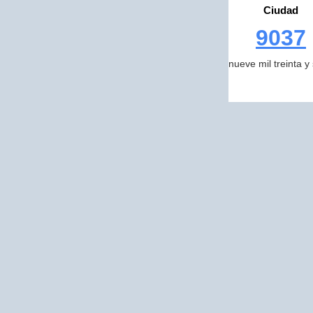
Ciudad
9037
nueve mil treinta y 