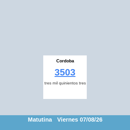
Cordoba
3503
tres mil quinientos tres
Matutina Viernes 07/08/26