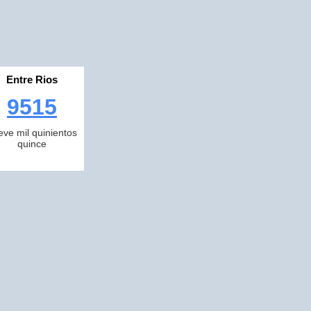
Entre Rios
9515
eve mil quinientos
quince