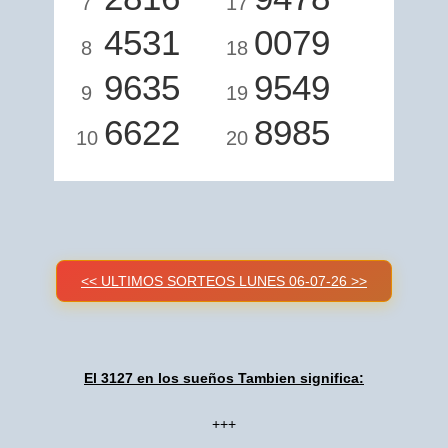
7
17
4531
0079
8
18
9635
9549
9
19
6622
8985
10
20
<< ULTIMOS SORTEOS LUNES 06-07-26 >>
El 3127 en los sueños Tambien significa:
+++