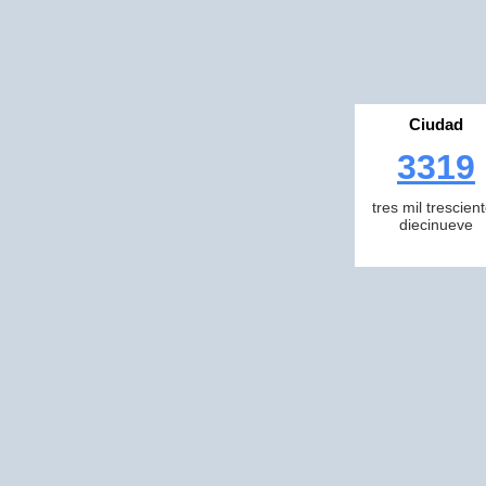
Ciudad
3319
tres mil trescien
diecinueve