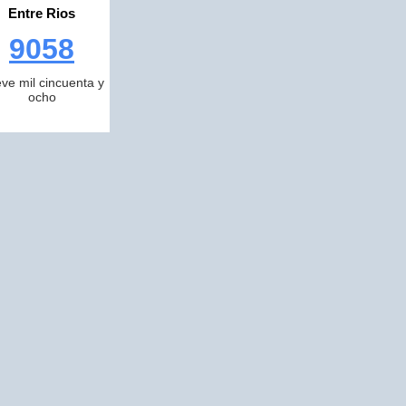
Entre Rios
9058
ve mil cincuenta y
ocho