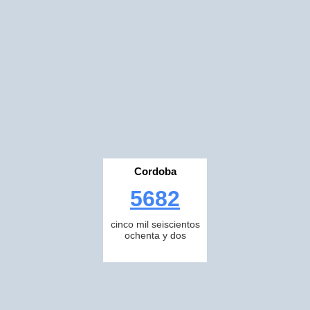
Cordoba
5682
cinco mil seiscientos
ochenta y dos