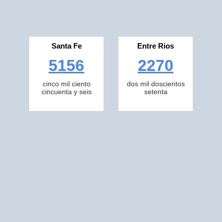
Santa Fe
Entre Rios
5156
2270
cinco mil ciento
dos mil doscientos
cincuenta y seis
setenta