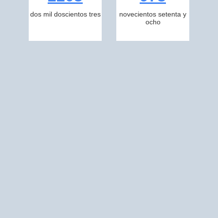
dos mil doscientos tres
novecientos setenta y
ocho