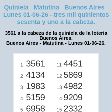
Quiniela Matutina Buenos Aires
Lunes 01-06-26 - tres mil quinientos
sesenta y uno a la cabeza.
3561 a la cabeza de la quiniela de la loteria
Buenos Aires.
Buenos Aires - Matutina - Lunes 01-06-26.
3561
4451
1
11
4134
5869
2
12
1983
4982
3
13
5159
9209
4
14
6958
2332
5
15