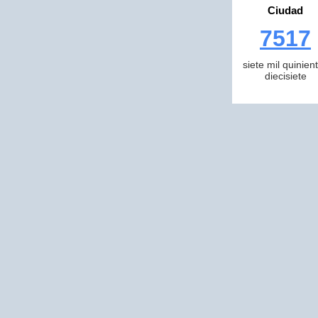
Ciudad
7517
siete mil quinien
diecisiete