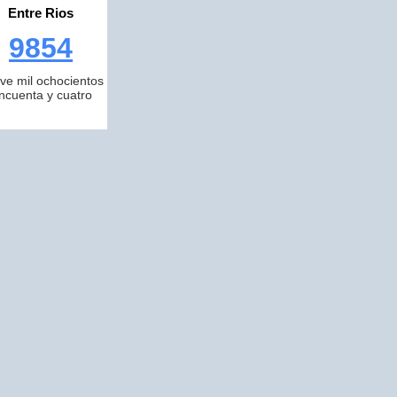
Entre Rios
9854
ve mil ochocientos
incuenta y cuatro