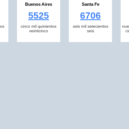
Buenos Aires
Santa Fe
5525
6706
tos
cinco mil quinientos
seis mil setecientos
nue
veinticinco
seis
c