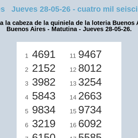
Jueves 28-05-26 - cuatro mil seisci
a la cabeza de la quiniela de la loteria Buenos 
Buenos Aires - Matutina - Jueves 28-05-26.
4691
9467
1
11
2152
8012
2
12
3982
3254
3
13
5843
2663
4
14
9834
9734
5
15
3219
6092
6
16
6150
5585