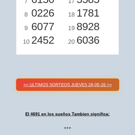
7
17
0226
1781
8
18
6077
8928
9
19
2452
6036
10
20
<< ULTIMOS SORTEOS JUEVES 28-05-26 >>
El 4691 en los sueños Tambien significa:
+++