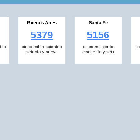
Buenos Aires
Santa Fe
5379
5156
tos
cinco mil trescientos
cinco mil ciento
d
setenta y nueve
cincuenta y seis