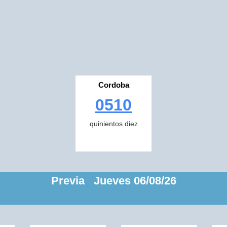
Cordoba
0510
quinientos diez
Previa Jueves 06/08/26