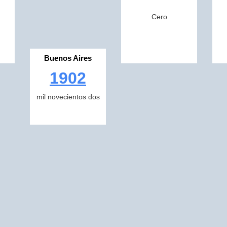
Cero
Buenos Aires
1902
mil novecientos dos