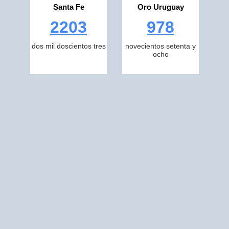
Santa Fe
Oro Uruguay
2203
978
dos mil doscientos tres
novecientos setenta y
ocho