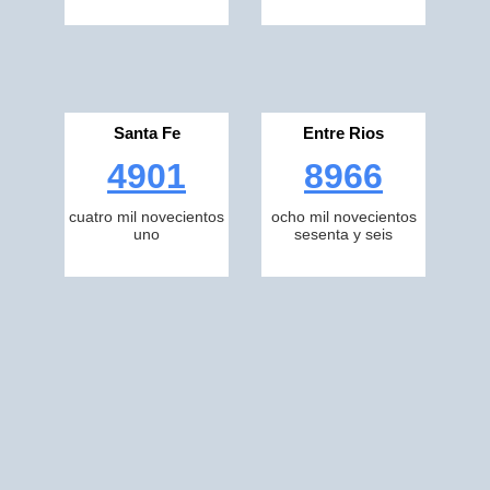
Santa Fe
Entre Rios
4901
8966
cuatro mil novecientos
ocho mil novecientos
uno
sesenta y seis