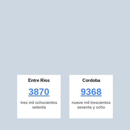
Entre Rios
Cordoba
3870
9368
tres mil ochocientos
nueve mil trescientos
setenta
sesenta y ocho