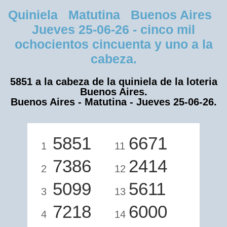
Quiniela Matutina Buenos Aires
Jueves 25-06-26 - cinco mil
ochocientos cincuenta y uno a la
cabeza.
5851 a la cabeza de la quiniela de la loteria
Buenos Aires.
Buenos Aires - Matutina - Jueves 25-06-26.
5851
6671
1
11
7386
2414
2
12
5099
5611
3
13
7218
6000
4
14