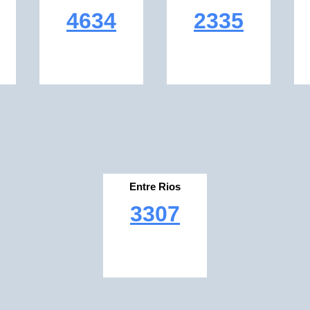
4634
2335
Entre Rios
3307