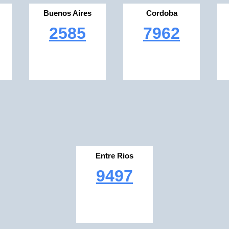
Buenos Aires
Cordoba
2585
7962
Entre Rios
9497