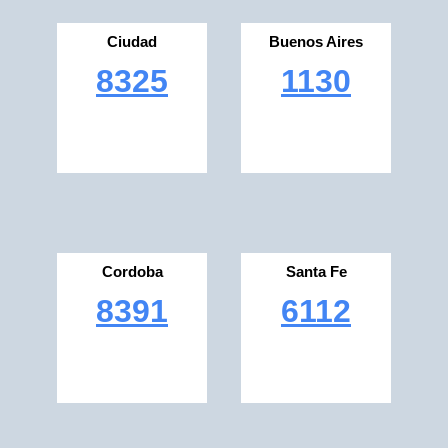
Ciudad
Buenos Aires
8325
1130
Cordoba
Santa Fe
8391
6112