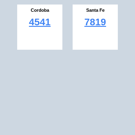
Cordoba
Santa Fe
4541
7819