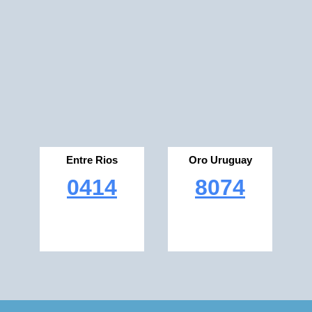
Entre Rios
Oro Uruguay
0414
8074