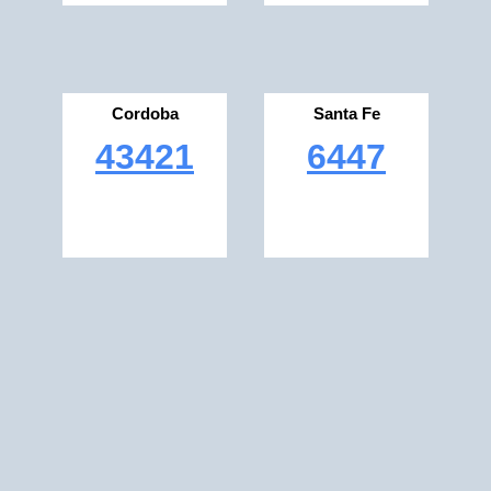
Cordoba
Santa Fe
43421
6447