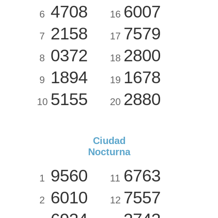
4708
6007
6
16
2158
7579
7
17
0372
2800
8
18
1894
1678
9
19
5155
2880
10
20
Ciudad
Nocturna
9560
6763
1
11
6010
7557
2
12