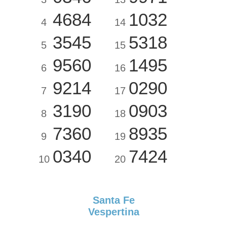
4684
1032
4
14
3545
5318
5
15
9560
1495
6
16
9214
0290
7
17
3190
0903
8
18
7360
8935
9
19
0340
7424
10
20
Santa Fe
Vespertina