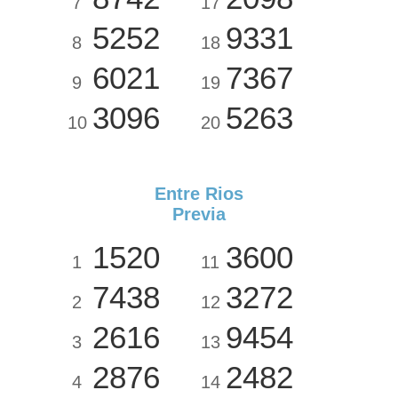
7
17
5252
9331
8
18
6021
7367
9
19
3096
5263
10
20
Entre Rios
Previa
1520
3600
1
11
7438
3272
2
12
2616
9454
3
13
2876
2482
4
14