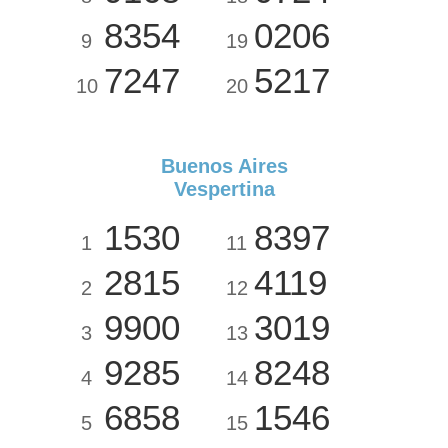
8354
0206
9
19
7247
5217
10
20
Buenos Aires
Vespertina
1530
8397
1
11
2815
4119
2
12
9900
3019
3
13
9285
8248
4
14
6858
1546
5
15