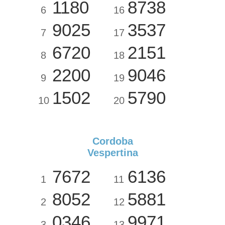
1180
8738
6
16
9025
3537
7
17
6720
2151
8
18
2200
9046
9
19
1502
5790
10
20
Cordoba
Vespertina
7672
6136
1
11
8052
5881
2
12
0346
9971
3
13