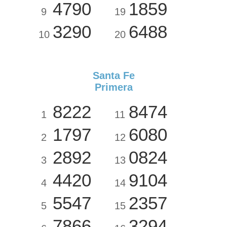
4790
1859
9
19
3290
6488
10
20
Santa Fe
Primera
8222
8474
1
11
1797
6080
2
12
2892
0824
3
13
4420
9104
4
14
5547
2357
5
15
7866
3294