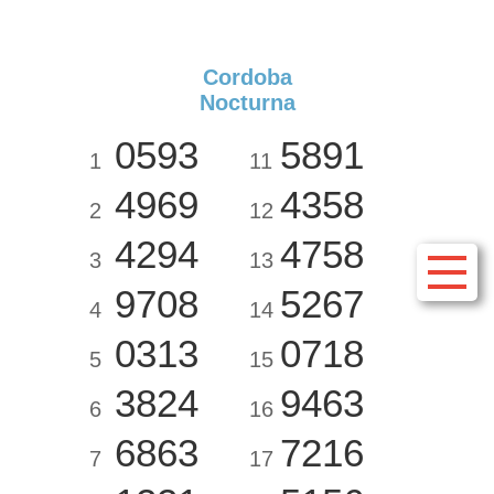
Cordoba
Nocturna
0593
5891
1
11
4969
4358
2
12
4294
4758
3
13
9708
5267
4
14
0313
0718
5
15
3824
9463
6
16
6863
7216
7
17