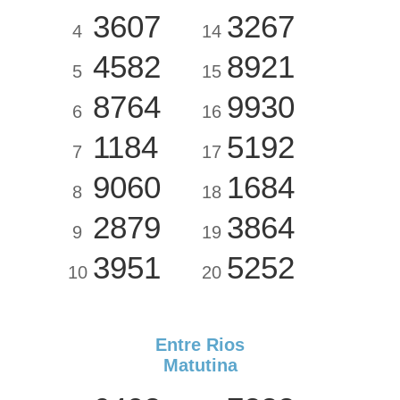
3607
3267
4
14
4582
8921
5
15
8764
9930
6
16
1184
5192
7
17
9060
1684
8
18
2879
3864
9
19
3951
5252
10
20
Entre Rios
Matutina