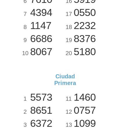
6
16
4394
0550
7
17
1147
2232
8
18
6686
8376
9
19
8067
5180
10
20
Ciudad
Primera
5573
1460
1
11
8651
0757
2
12
6372
1099
3
13