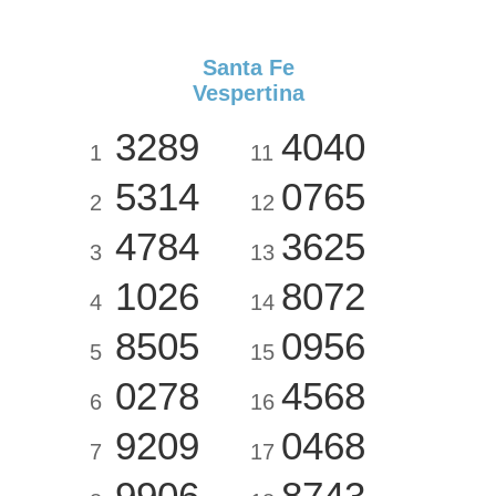
Santa Fe
Vespertina
3289
4040
1
11
5314
0765
2
12
4784
3625
3
13
1026
8072
4
14
8505
0956
5
15
0278
4568
6
16
9209
0468
7
17
9906
8743