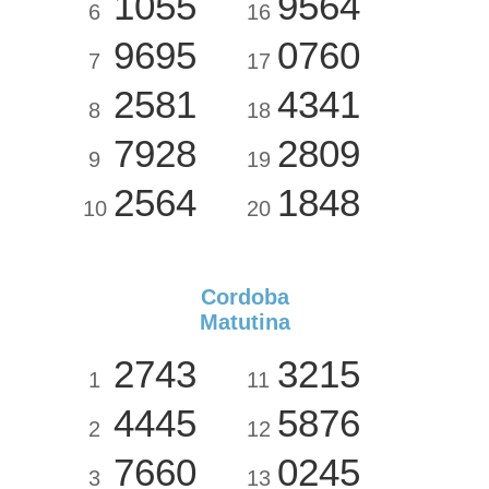
1055
9564
6
16
9695
0760
7
17
2581
4341
8
18
7928
2809
9
19
2564
1848
10
20
Cordoba
Matutina
2743
3215
1
11
4445
5876
2
12
7660
0245
3
13