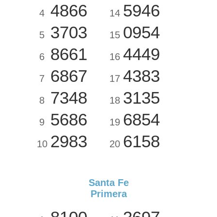
4866
5946
4
14
3703
0954
5
15
8661
4449
6
16
6867
4383
7
17
7348
3135
8
18
5686
6854
9
19
2983
6158
10
20
Santa Fe
Primera