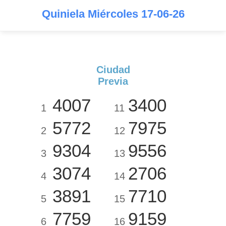
Quiniela Miércoles 17-06-26
Ciudad
Previa
4007
3400
1
11
5772
7975
2
12
9304
9556
3
13
3074
2706
4
14
3891
7710
5
15
7759
9159
6
16