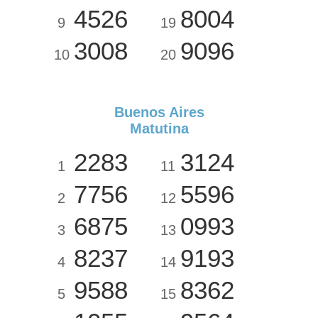
4526
8004
9
19
3008
9096
10
20
Buenos Aires
Matutina
2283
3124
1
11
7756
5596
2
12
6875
0993
3
13
8237
9193
4
14
9588
8362
5
15