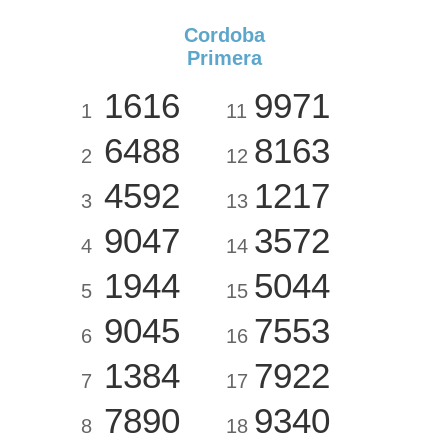
Cordoba
Primera
1616
9971
1
11
6488
8163
2
12
4592
1217
3
13
9047
3572
4
14
1944
5044
5
15
9045
7553
6
16
1384
7922
7
17
7890
9340
8
18