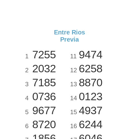
Entre Rios
Previa
7255
9474
1
11
2032
6258
2
12
7185
8870
3
13
0736
0123
4
14
9677
4937
5
15
8720
6244
6
16
1856
6046