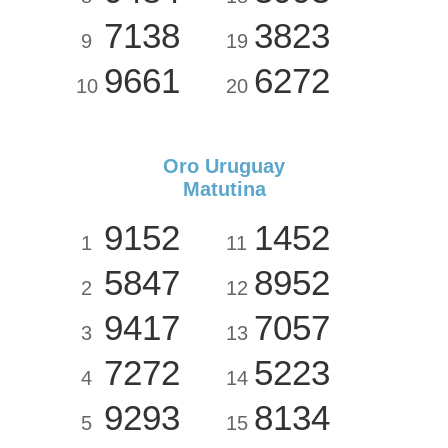
7138
3823
9
19
9661
6272
10
20
Oro Uruguay
Matutina
9152
1452
1
11
5847
8952
2
12
9417
7057
3
13
7272
5223
4
14
9293
8134
5
15