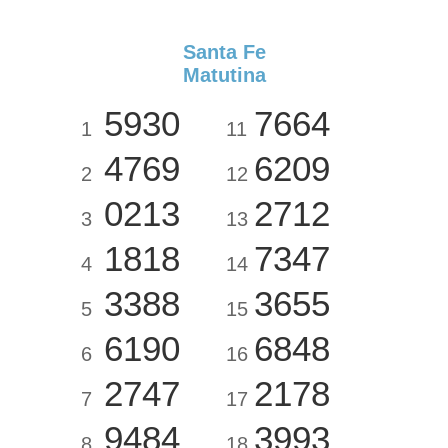
Santa Fe
Matutina
5930
7664
1
11
4769
6209
2
12
0213
2712
3
13
1818
7347
4
14
3388
3655
5
15
6190
6848
6
16
2747
2178
7
17
9484
3993
8
18