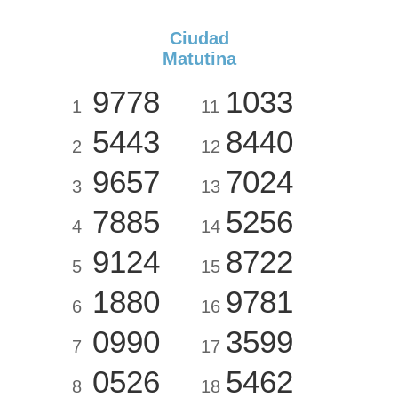
Ciudad
Matutina
9778
1033
1
11
5443
8440
2
12
9657
7024
3
13
7885
5256
4
14
9124
8722
5
15
1880
9781
6
16
0990
3599
7
17
0526
5462
8
18