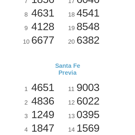
7
17
4631
4541
8
18
4128
8548
9
19
6677
6382
10
20
Santa Fe
Previa
4651
9003
1
11
4836
6022
2
12
1249
0395
3
13
1847
1569
4
14