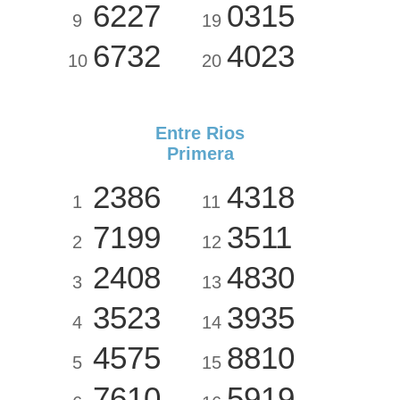
6227
0315
9
19
6732
4023
10
20
Entre Rios
Primera
2386
4318
1
11
7199
3511
2
12
2408
4830
3
13
3523
3935
4
14
4575
8810
5
15
7610
5919