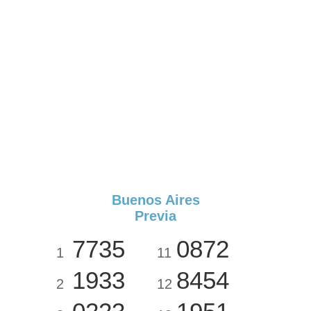
Buenos Aires
Previa
7735
0872
1
11
1933
8454
2
12