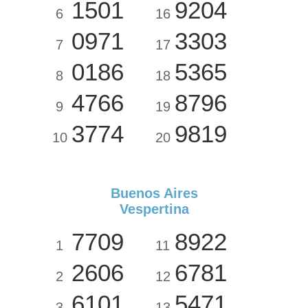
1501
9204
6
16
0971
3303
7
17
0186
5365
8
18
4766
8796
9
19
3774
9819
10
20
Buenos Aires
Vespertina
7709
8922
1
11
2606
6781
2
12
6101
5471
3
13