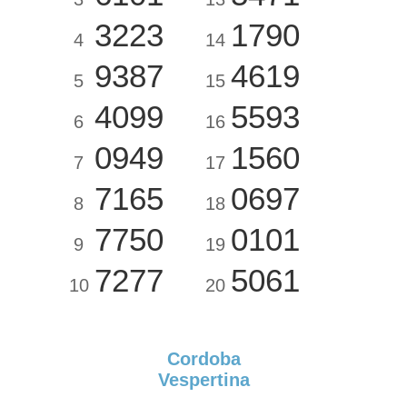
3223
1790
4
14
9387
4619
5
15
4099
5593
6
16
0949
1560
7
17
7165
0697
8
18
7750
0101
9
19
7277
5061
10
20
Cordoba
Vespertina