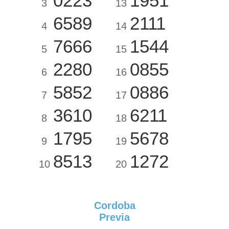
0223
1951
3
13
6589
2111
4
14
7666
1544
5
15
2280
0855
6
16
5852
0886
7
17
3610
6211
8
18
1795
5678
9
19
8513
1272
10
20
Cordoba
Previa