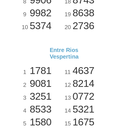
8
18
9982
8638
9
19
5374
2736
10
20
Entre Rios
Vespertina
1781
4637
1
11
9081
8214
2
12
3251
0772
3
13
8533
5321
4
14
1580
1675
5
15