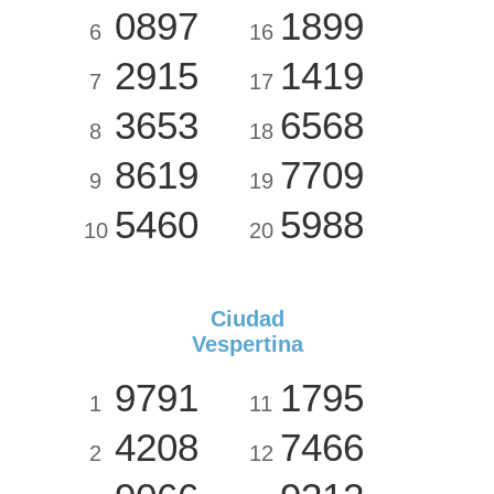
0897
1899
6
16
2915
1419
7
17
3653
6568
8
18
8619
7709
9
19
5460
5988
10
20
Ciudad
Vespertina
9791
1795
1
11
4208
7466
2
12