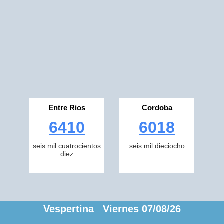
Entre Rios
Cordoba
6410
6018
seis mil cuatrocientos
seis mil dieciocho
diez
Vespertina Viernes 07/08/26