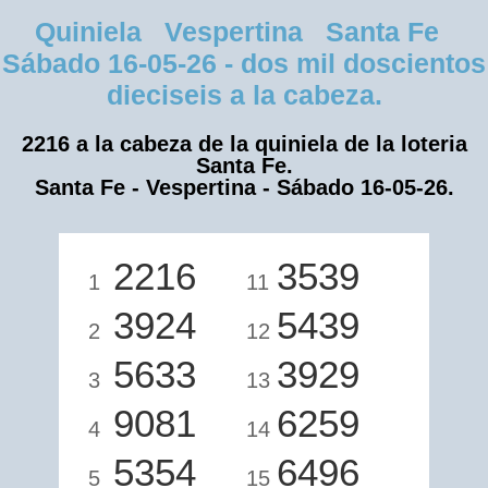
Quiniela Vespertina Santa Fe
Sábado 16-05-26 - dos mil doscientos
dieciseis a la cabeza.
2216 a la cabeza de la quiniela de la loteria
Santa Fe.
Santa Fe - Vespertina - Sábado 16-05-26.
2216
3539
1
11
3924
5439
2
12
5633
3929
3
13
9081
6259
4
14
5354
6496
5
15