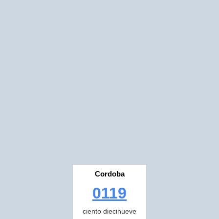
Cordoba
0119
ciento diecinueve