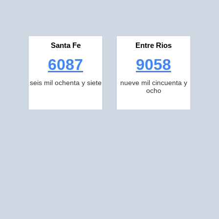
Santa Fe
Entre Rios
6087
9058
seis mil ochenta y siete
nueve mil cincuenta y
ocho