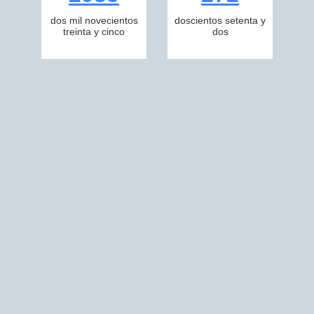
dos mil novecientos
doscientos setenta y
treinta y cinco
dos