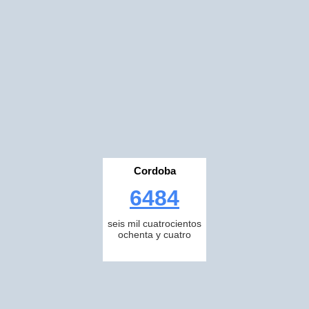
Cordoba
6484
seis mil cuatrocientos
ochenta y cuatro