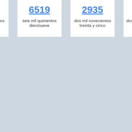
6519
2935
tos
seis mil quinientos
dos mil novecientos
do
diecinueve
treinta y cinco