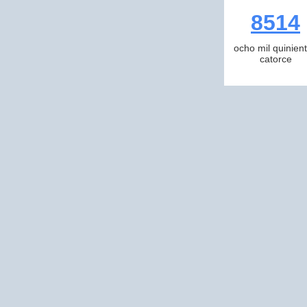
8514
ocho mil quinien
catorce