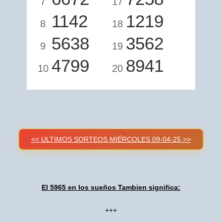
7
17
1142
1219
8
18
5638
3562
9
19
4799
8941
10
20
<< ULTIMOS SORTEOS MIÉRCOLES 09-04-25 >>
El 5965 en los sueños Tambien significa:
+++