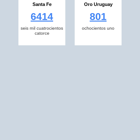
Santa Fe
Oro Uruguay
6414
801
seis mil cuatrocientos
ochocientos uno
catorce