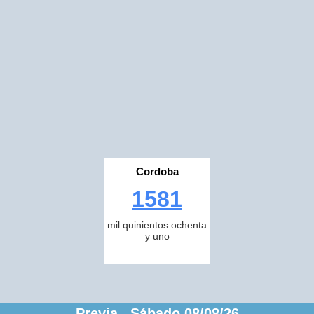
Cordoba
1581
mil quinientos ochenta
y uno
Previa Sábado 08/08/26