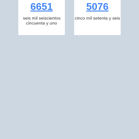
6651
5076
seis mil seiscientos
cinco mil setenta y seis
cincuenta y uno