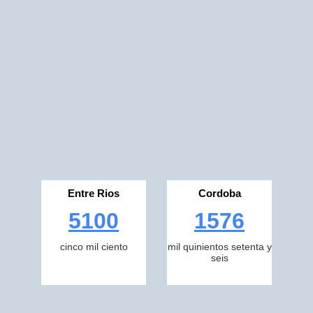
Entre Rios
Cordoba
5100
1576
cinco mil ciento
mil quinientos setenta y
seis