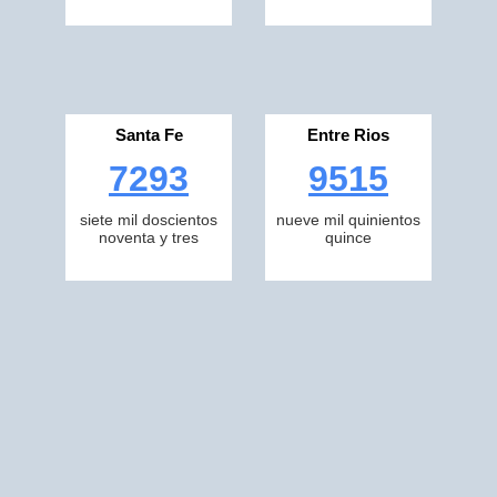
Santa Fe
Entre Rios
7293
9515
siete mil doscientos
nueve mil quinientos
noventa y tres
quince