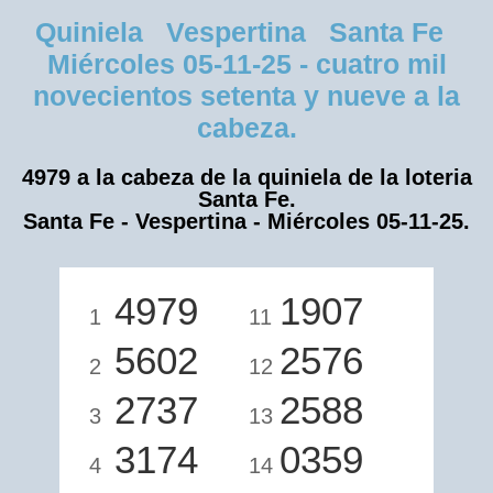
Quiniela Vespertina Santa Fe
Miércoles 05-11-25 - cuatro mil
novecientos setenta y nueve a la
cabeza.
4979 a la cabeza de la quiniela de la loteria
Santa Fe.
Santa Fe - Vespertina - Miércoles 05-11-25.
4979
1907
1
11
5602
2576
2
12
2737
2588
3
13
3174
0359
4
14