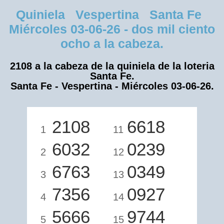
Quiniela Vespertina Santa Fe
Miércoles 03-06-26 - dos mil ciento
ocho a la cabeza.
2108 a la cabeza de la quiniela de la loteria
Santa Fe.
Santa Fe - Vespertina - Miércoles 03-06-26.
2108
6618
1
11
6032
0239
2
12
6763
0349
3
13
7356
0927
4
14
5666
9744
5
15