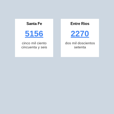
Santa Fe
Entre Rios
5156
2270
cinco mil ciento
dos mil doscientos
cincuenta y seis
setenta