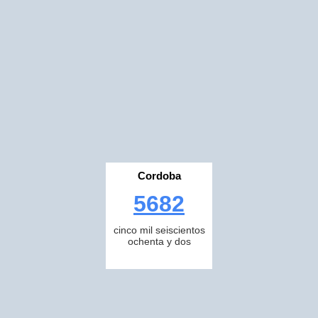
Cordoba
5682
cinco mil seiscientos
ochenta y dos