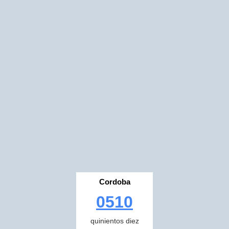
Cordoba
0510
quinientos diez