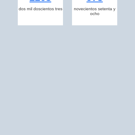
dos mil doscientos tres
novecientos setenta y
ocho