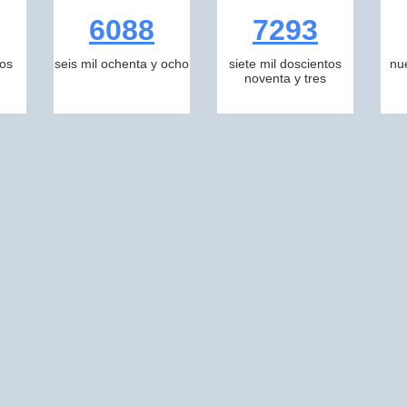
6088
7293
tos
seis mil ochenta y ocho
siete mil doscientos
nu
noventa y tres