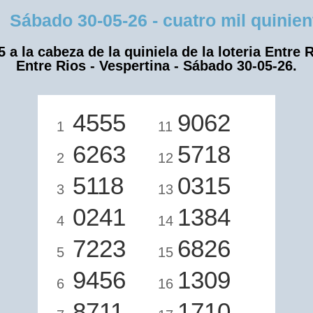
ábado 30-05-26 - cuatro mil quinient
5 a la cabeza de la quiniela de la loteria Entre R
Entre Rios - Vespertina - Sábado 30-05-26.
4555
9062
1
11
6263
5718
2
12
5118
0315
3
13
0241
1384
4
14
7223
6826
5
15
9456
1309
6
16
8711
1710