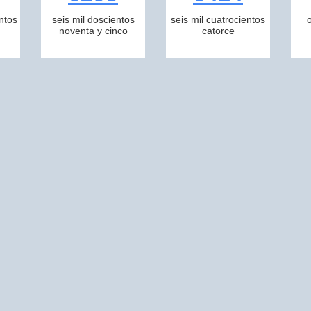
ntos
seis mil doscientos
seis mil cuatrocientos
noventa y cinco
catorce