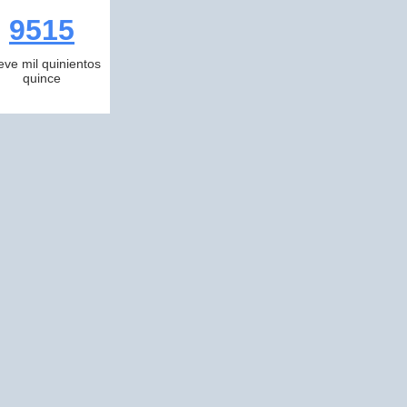
9515
eve mil quinientos
quince