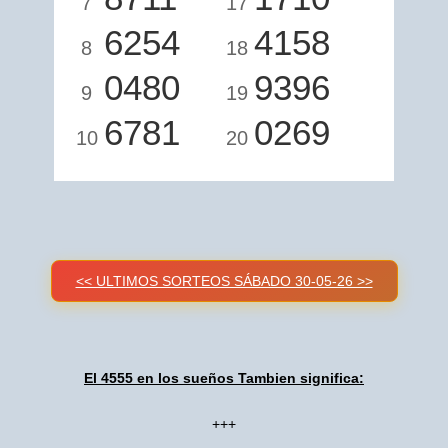
7
17
6254
4158
8
18
0480
9396
9
19
6781
0269
10
20
<< ULTIMOS SORTEOS SÁBADO 30-05-26 >>
El 4555 en los sueños Tambien significa:
+++