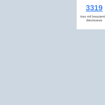
3319
tres mil trescien
diecinueve