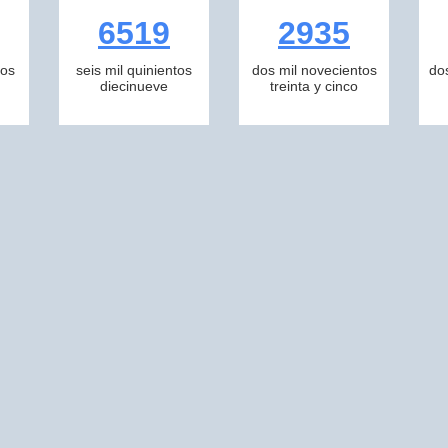
6519
2935
tos
seis mil quinientos
dos mil novecientos
do
diecinueve
treinta y cinco