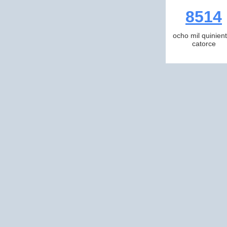
8514
ocho mil quinien
catorce