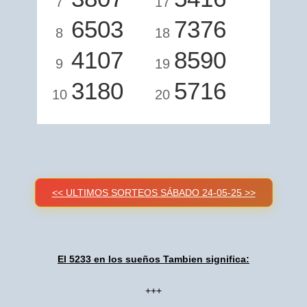
7
17
6503
7376
8
18
4107
8590
9
19
3180
5716
10
20
<< ULTIMOS SORTEOS SÁBADO 24-05-25 >>
El 5233 en los sueños Tambien significa:
+++