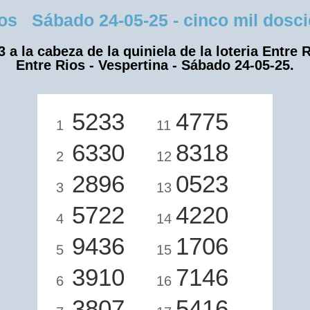
 Sábado 24-05-25 - cinco mil doscien
3 a la cabeza de la quiniela de la loteria Entre R
Entre Rios - Vespertina - Sábado 24-05-25.
5233
4775
1
11
6330
8318
2
12
2896
0523
3
13
5722
4220
4
14
9436
1706
5
15
3910
7146
6
16
3807
5416