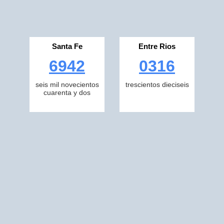
Santa Fe
Entre Rios
6942
0316
seis mil novecientos
trescientos dieciseis
cuarenta y dos