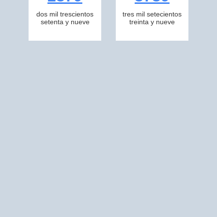
dos mil trescientos
tres mil setecientos
setenta y nueve
treinta y nueve