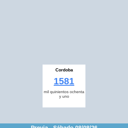
Cordoba
1581
mil quinientos ochenta
y uno
Previa Sábado 08/08/26