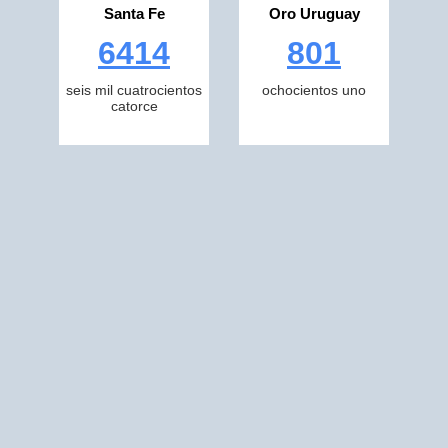
Santa Fe
Oro Uruguay
6414
801
seis mil cuatrocientos
ochocientos uno
catorce