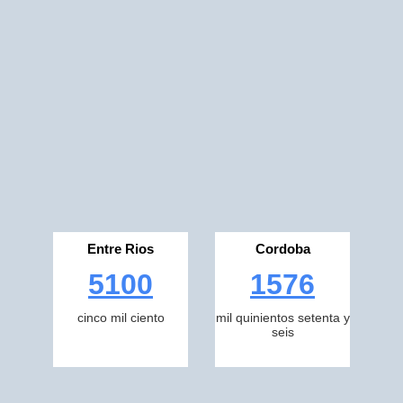
Entre Rios
Cordoba
5100
1576
cinco mil ciento
mil quinientos setenta y
seis