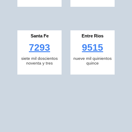
Santa Fe
Entre Rios
7293
9515
siete mil doscientos
nueve mil quinientos
noventa y tres
quince