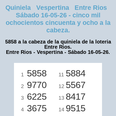
Quiniela Vespertina Entre Rios
Sábado 16-05-26 - cinco mil
ochocientos cincuenta y ocho a la
cabeza.
5858 a la cabeza de la quiniela de la loteria
Entre Rios.
Entre Rios - Vespertina - Sábado 16-05-26.
5858
5884
1
11
9770
5567
2
12
6225
8417
3
13
3675
9515
4
14