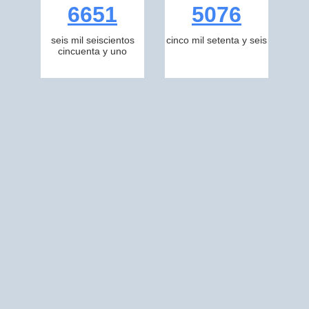
6651
5076
seis mil seiscientos
cinco mil setenta y seis
cincuenta y uno