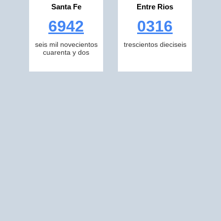
Santa Fe
Entre Rios
6942
0316
seis mil novecientos
trescientos dieciseis
cuarenta y dos