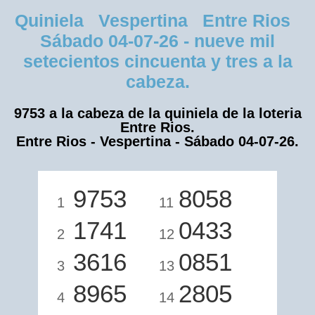
Quiniela Vespertina Entre Rios
Sábado 04-07-26 - nueve mil
setecientos cincuenta y tres a la
cabeza.
9753 a la cabeza de la quiniela de la loteria
Entre Rios.
Entre Rios - Vespertina - Sábado 04-07-26.
9753
8058
1
11
1741
0433
2
12
3616
0851
3
13
8965
2805
4
14