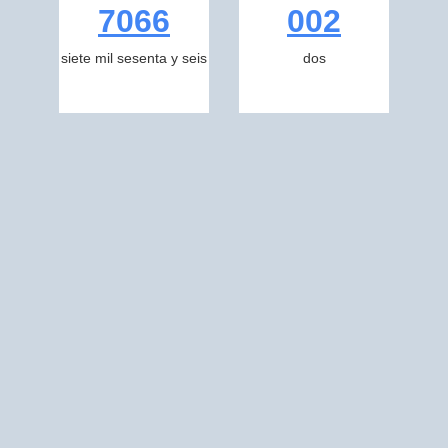
7066
002
siete mil sesenta y seis
dos