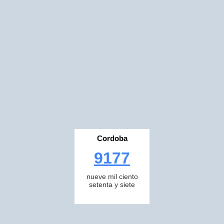
Cordoba
9177
nueve mil ciento
setenta y siete