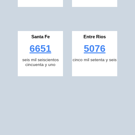
Santa Fe
Entre Rios
6651
5076
seis mil seiscientos
cinco mil setenta y seis
cincuenta y uno