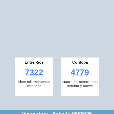
Entre Rios
Cordoba
7322
4779
siete mil trescientos
cuatro mil setecientos
veintidos
setenta y nueve
Vespertina Sábado 08/08/26