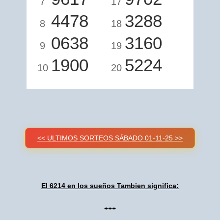
7
17
4478
3288
8
18
0638
3160
9
19
1900
5224
10
20
<< ULTIMOS SORTEOS SÁBADO 01-11-25 >>
El 6214 en los sueños Tambien significa:
+++