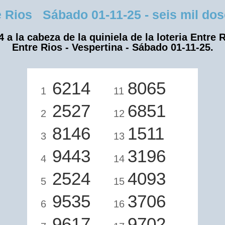
Rios Sábado 01-11-25 - seis mil dosc
4 a la cabeza de la quiniela de la loteria Entre R
Entre Rios - Vespertina - Sábado 01-11-25.
6214
8065
1
11
2527
6851
2
12
8146
1511
3
13
9443
3196
4
14
2524
4093
5
15
9535
3706
6
16
9617
9702