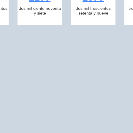
ntos
dos mil ciento noventa
dos mil trescientos
tr
y siete
setenta y nueve