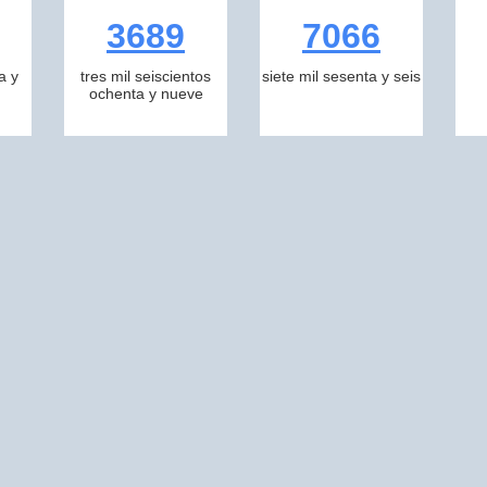
3689
7066
a y
tres mil seiscientos
siete mil sesenta y seis
ochenta y nueve