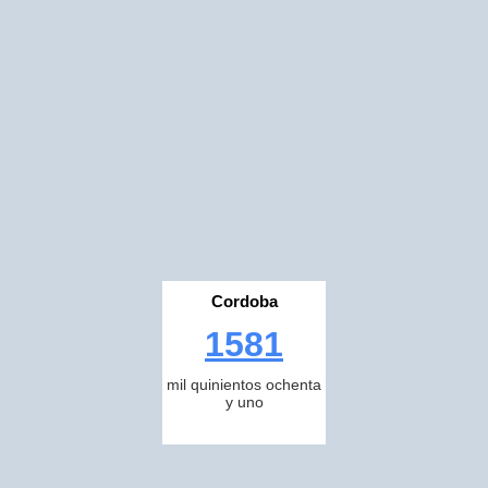
Cordoba
1581
mil quinientos ochenta
y uno