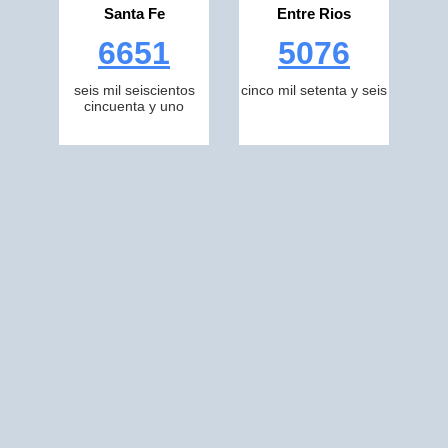
Santa Fe
Entre Rios
6651
5076
seis mil seiscientos
cinco mil setenta y seis
cincuenta y uno