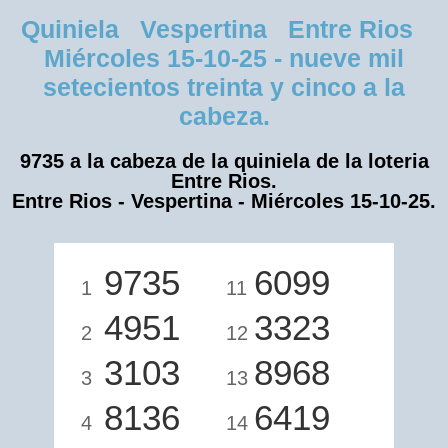
Quiniela Vespertina Entre Rios
Miércoles 15-10-25 - nueve mil
setecientos treinta y cinco a la
cabeza.
9735 a la cabeza de la quiniela de la loteria
Entre Rios.
Entre Rios - Vespertina - Miércoles 15-10-25.
9735
6099
1
11
4951
3323
2
12
3103
8968
3
13
8136
6419
4
14