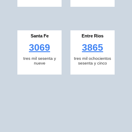
Santa Fe
Entre Rios
3069
3865
tres mil sesenta y
tres mil ochocientos
nueve
sesenta y cinco