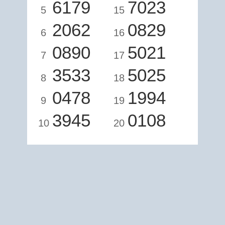
6179
7023
5
15
2062
0829
6
16
0890
5021
7
17
3533
5025
8
18
0478
1994
9
19
3945
0108
10
20