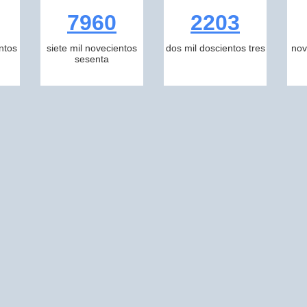
7960
2203
ntos
siete mil novecientos
dos mil doscientos tres
nov
sesenta