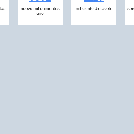
tos
nueve mil quinientos
mil ciento diecisiete
sei
o
uno