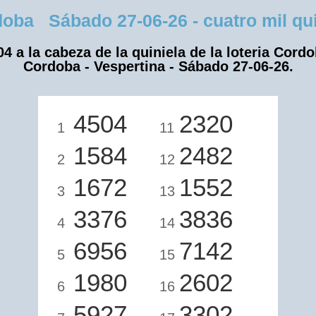
ba Sábado 27-06-26 - cuatro mil quin
04 a la cabeza de la quiniela de la loteria Cordo
Cordoba - Vespertina - Sábado 27-06-26.
4504
2320
1
11
1584
2482
2
12
1672
1552
3
13
3376
3836
4
14
6956
7142
5
15
1980
2602
6
16
5927
3302