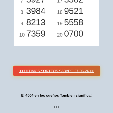
7
17
3984
9521
8
18
8213
5558
9
19
7359
0700
10
20
<< ULTIMOS SORTEOS SÁBADO 27-06-26 >>
El 4504 en los sueños Tambien significa:
+++