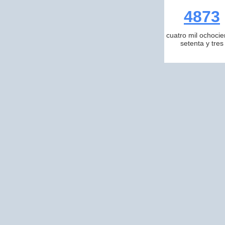
4873
cuatro mil ochocie
setenta y tres