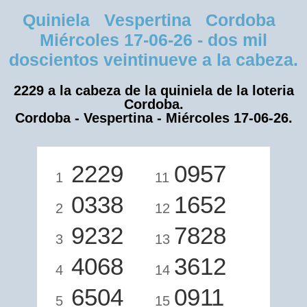
Quiniela Vespertina Cordoba
Miércoles 17-06-26 - dos mil
doscientos veintinueve a la cabeza.
2229 a la cabeza de la quiniela de la loteria
Cordoba.
Cordoba - Vespertina - Miércoles 17-06-26.
2229
0957
1
11
0338
1652
2
12
9232
7828
3
13
4068
3612
4
14
6504
0911
5
15