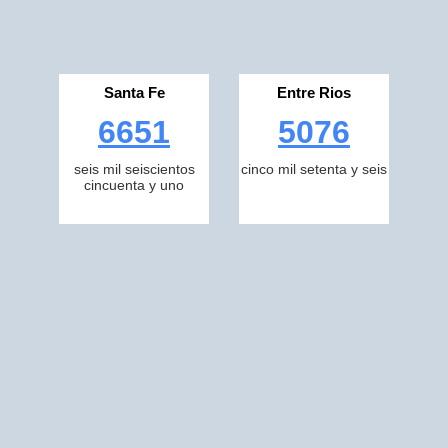
Santa Fe
Entre Rios
6651
5076
seis mil seiscientos
cinco mil setenta y seis
cincuenta y uno