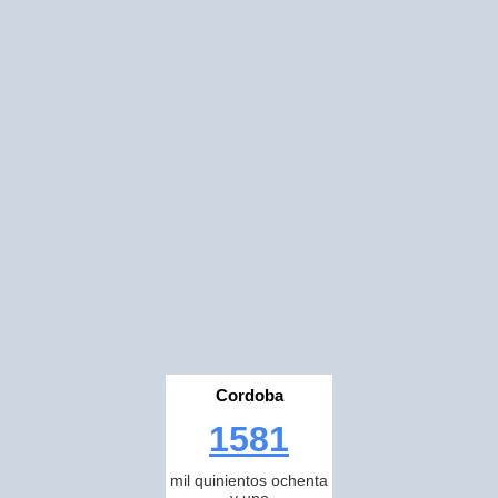
Cordoba
1581
mil quinientos ochenta