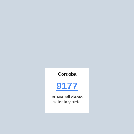
Cordoba
9177
nueve mil ciento
setenta y siete