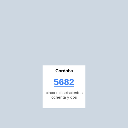
Cordoba
5682
cinco mil seiscientos
ochenta y dos