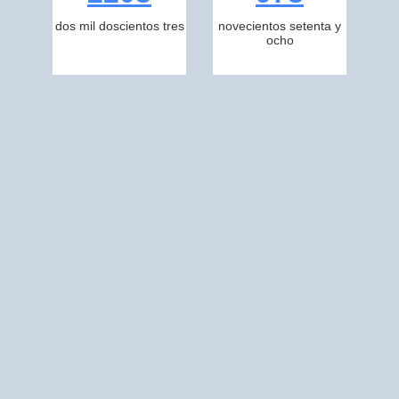
dos mil doscientos tres
novecientos setenta y
ocho