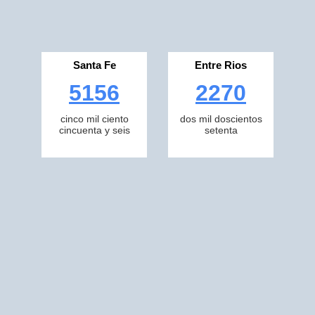
Santa Fe
Entre Rios
5156
2270
cinco mil ciento
dos mil doscientos
cincuenta y seis
setenta