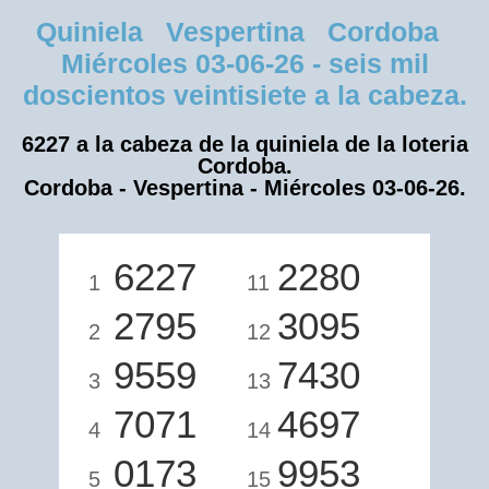
Quiniela Vespertina Cordoba
Miércoles 03-06-26 - seis mil
doscientos veintisiete a la cabeza.
6227 a la cabeza de la quiniela de la loteria
Cordoba.
Cordoba - Vespertina - Miércoles 03-06-26.
6227
2280
1
11
2795
3095
2
12
9559
7430
3
13
7071
4697
4
14
0173
9953
5
15